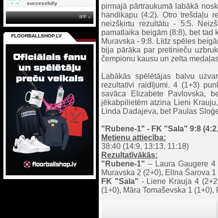
successfully
pirmajā pārtraukumā labākā noska
handikapu (4:2). Otro trešdaļu re
IFF »
neizšķirtu rezultātu - 5:5. Neizš
pamatlaika beigām (8:8), bet tad
FLOORBALLSHOP.LV
Muravska - 9:8. Līdz spēles beigā
bija pārāka par pretinieču uzbr
čempionu kausu un zelta medaļas
Labākās spēlētājas balvu uzva
rezultatīvi raidījumi. 4 (1+3) p
savāca Elizabete Pavlovska, b
jēkabpilietēm atzina Lieni Krauju,
Linda Dadajeva, bet Paulas Sloģes
"Rubene-1" - FK "Sala" 9:8 (4:2, 
Metienu attiecība:
38:40 (14:9, 13:13, 11:18)
Rezultatīvākās:
"Rubene-1"
– Laura Gaugere 4 
Muravska 2 (2+0), Elīna Šarova 1 
FK "Sala"
- Liene Krauja 4 (2+2
(1+0), Māra Tomaševska 1 (1+0), 