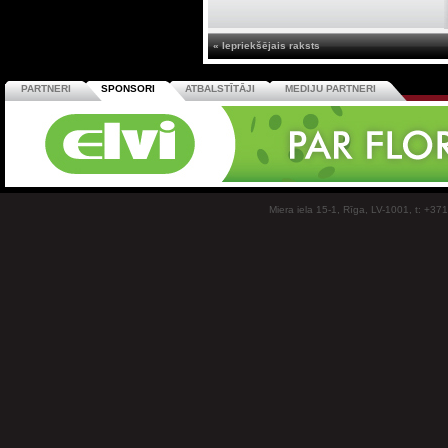
« Iepriekšējais raksts
PARTNERI
SPONSORI
ATBALSTĪTĀJI
MEDIJU PARTNERI
Miera iela 15-1, Rīga, LV-1001, t: +37