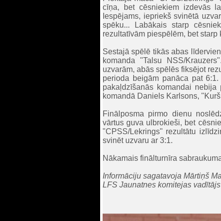
cīņa, bet cēsniekiem izdevās la
Iespējams, iepriekš svinētā uzv
spēku... Labākais starp cēsni
rezultatīvām piespēlēm, bet starp 
Sestajā spēlē tikās abas līdervienī
komanda "Talsu NSS/Krauzers".
uzvarām, abās spēlēs fiksējot rezu
perioda beigām panāca pat 6:1. L
pakaļdzīšanās komandai nebija 
komandā Daniels Karlsons, "Kurši
Finālposma pirmo dienu noslēd
vārtus guva ulbrokieši, bet cēsni
"CPSS/Lekrings" rezultātu izlīdz
svinēt uzvaru ar 3:1.
Nākamais finālturnīra sabraukum
Informāciju sagatavoja Mārtiņš M
LFS Jaunatnes komitejas vadītājs