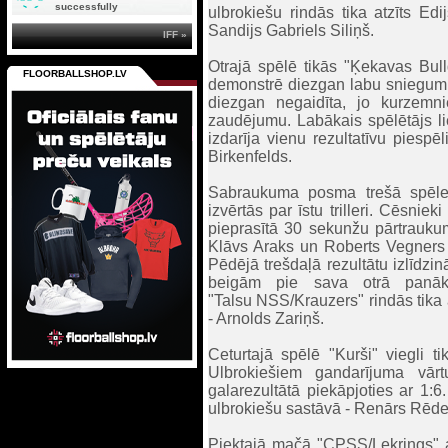
successfully
ulbrokiešu rindās tika atzīts Ed
Sandijs Gabriels Siliņš.
IFF »
Otrajā spēlē tikās "Ķekavas Bull
FLOORBALLSHOP.LV
demonstrē diezgan labu sniegumu
diezgan negaidīta, jo kurzemni
zaudējumu. Labākais spēlētājs li
izdarīja vienu rezultatīvu piespē
Birkenfelds.
Sabraukuma posma trešā spēle
izvērtās par īstu trilleri. Cēsnie
pieprasītā 30 sekunžu pārtrauku
Klāvs Araks un Roberts Vegners 
Pēdējā trešdaļā rezultātu izlīdzi
beigām pie sava otrā panāk
"Talsu NSS/Krauzers" rindās tika 
- Arnolds Zariņš.
Ceturtajā spēlē "Kurši" viegli t
Ulbrokiešiem gandarījuma vār
galarezultātā piekāpjoties ar 1:6
ulbrokiešu sastāvā - Renārs Rēde
Piektajā mačā "CPSS/Lekrings" ap