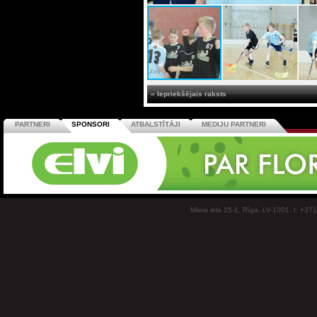
« Iepriekšējais raksts
PARTNERI
SPONSORI
ATBALSTĪTĀJI
MEDIJU PARTNERI
Miera iela 15-1, Rīga, LV-1001, t: +37