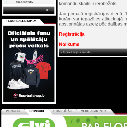
successfully
komandu skaits ir ierobežots.
IFF »
Jau pirmajā reģistrācijas dienā, 
kurām var iepazīties attiecīgajā
FLOORBALLSHOP.LV
apstiprinātas uzreiz pēc dalība
Reģistrācija
Nolikums
« Iepriekšējais raksts
PARTNERI
SPONSORI
ATBALSTĪTĀJI
MEDIJU PARTNERI