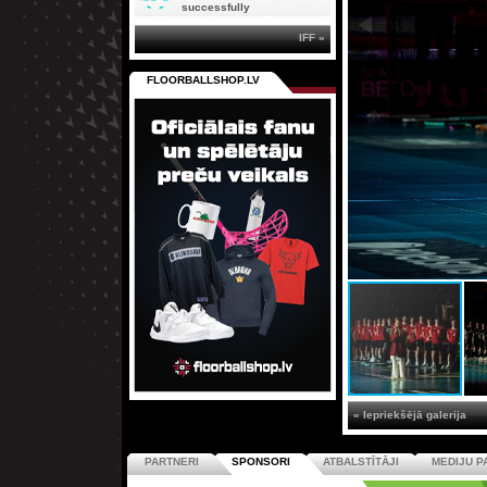
successfully
IFF »
FLOORBALLSHOP.LV
« Iepriekšējā galerija
PARTNERI
SPONSORI
ATBALSTĪTĀJI
MEDIJU P