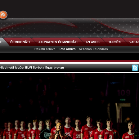
I
ČEMPIONĀTI
JAUNATNES ČEMPIONĀTI
IZLASES
TURNĪRI
VASAR
Rakstu arhīvs
Foto arhīvs
Sezonas kalendārs
iecinoši iegūst ELVI florbola līgas bronzu