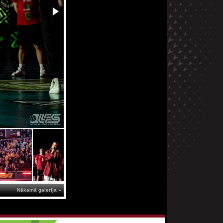
Nākamā galerija »