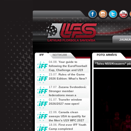
JAUNUM
IFF
NOTIKUMI
FOTO ARHĪVS
04.08.
Your guide to
"Talsu NSS/Krauzers" pārl
following the EuroFloorball
Cup, Challenge and U19
AOFC Qualifiers
23.07.
Rules of the Game
simultaneously
2026 Edition: What’s New?
17.07.
Zuzana Svobodová:
Stronger member
federations mean a
stronger future for floorball
01.07.
Transfer window
2026/2027 now open!
22.06.
Canada clean
sweeps USA to qualify for
the Men’s U19 WFC 2027
18.06.
First ever IFF Youth
Camp completed