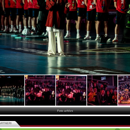
Foto arhīvs
ARTNERI