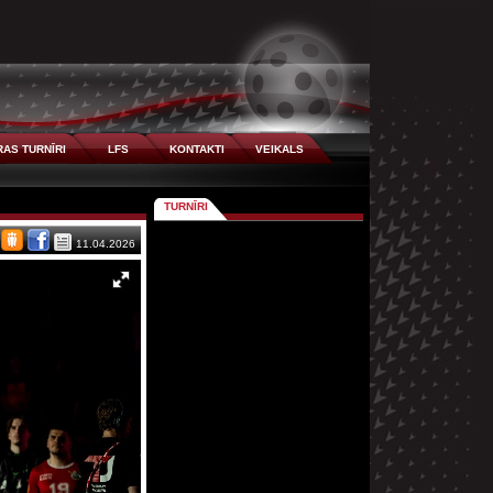
AS TURNĪRI
LFS
KONTAKTI
VEIKALS
TURNĪRI
11.04.2026