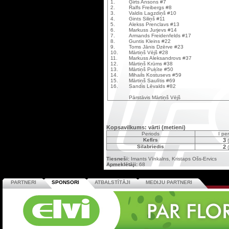
1.
Ģirts Ansons #7
2.
Ralfs Freibergs #8
3.
Valdis Lagzdiņš #10
4.
Gints Siliņš #11
5.
Alekss Prenclavs #13
6.
Markuss Jurjevs #14
7.
Armands Freidenfelds #17
8.
Guntis Kleins #22
9.
Toms Jānis Dzērve #23
10.
Mārtiņš Vējš #28
11.
Markuss Aleksandrovs #37
12.
Mārtiņš Krūms #38
13.
Mārtiņš Puķīte #50
14.
Mihails Kostusevs #59
15.
Mārtiņš Saulītis #69
16.
Sandis Lēvalds #82
Pārstāvis Mārtiņš Vējš
Kopsavilkums: vārti (metieni)
Periods
I pe
Kefīrs
3
(
Silabriedis
2
(
Tiesneši:
Imants Vīnkalns, Kristaps Ošs-Ervics
Apmeklētāji:
68
PARTNERI
SPONSORI
ATBALSTĪTĀJI
MEDIJU PARTNERI