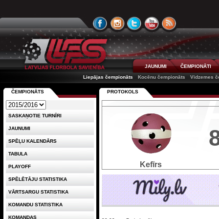
JAUNUMI
ČEMPIONĀTI
Liepājas čempionāts
Kocēnu čempionāts
Vidzemes č
ČEMPIONĀTS
PROTOKOLS
SASKAŅOTIE TURNĪRI
JAUNUMI
SPĒĻU KALENDĀRS
TABULA
Kefīrs
PLAYOFF
SPĒLĒTĀJU STATISTIKA
VĀRTSARGU STATISTIKA
KOMANDU STATISTIKA
KOMANDAS