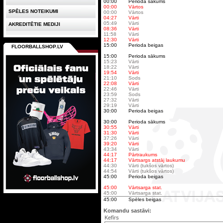
00:00
Perioda sākums
00:00
Vārtos
SPĒLES NOTEIKUMI
00:00
Vārtos
04:27
Vārti
05:49
Vārti
AKREDITĒTIE MEDIJI
08:36
Vārti
11:58
Vārti
12:30
Vārti
15:00
Perioda beigas
FLOORBALLSHOP.LV
15:00
Perioda sākums
15:23
Vārti
18:22
Vārti
19:54
Vārti
21:10
Sods
22:08
Vārti
22:46
Vārti
23:59
Sods
27:32
Vārti
29:19
Vārti
30:00
Perioda beigas
30:00
Perioda sākums
30:55
Vārti
31:30
Vārti
37:26
Vārti
39:20
Vārti
43:34
Vārti
44:17
Pārtraukums
44:17
Vārtsargs atstāj laukumu
44:30
Vārti (tukšos vārtos)
44:54
Vārti (tukšos vārtos)
45:00
Perioda beigas
45:00
Vārtsarga stat.
45:00
Vārtsarga stat.
45:00
Spēles beigas
Komandu sastāvi:
Kefīrs