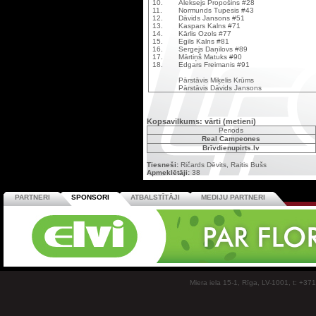
10.
Aleksejs Propošins #28
11.
Normunds Tupesis #43
12.
Dāvids Jansons #51
13.
Kaspars Kalns #71
14.
Kārlis Ozols #77
15.
Egils Kalns #81
16.
Sergejs Daņilovs #89
17.
Mārtiņš Matuks #90
18.
Edgars Freimanis #91
Pārstāvis Miķelis Krūms
Pārstāvis Dāvids Jansons
Kopsavilkums: vārti (metieni)
Periods
Real Campeones
Brīvdienupirts.lv
Tiesneši:
Ričards Dēvits, Raitis Bušs
Apmeklētāji:
38
PARTNERI
SPONSORI
ATBALSTĪTĀJI
MEDIJU PARTNERI
Miera iela 15-1, Rīga, LV-1001, t: +37