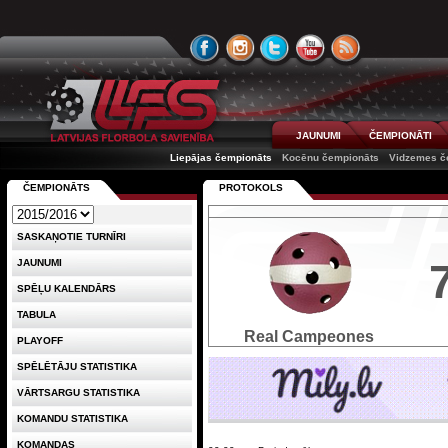
JAUNUMI
ČEMPIONĀTI
Liepājas čempionāts
Kocēnu čempionāts
Vidzemes č
ČEMPIONĀTS
PROTOKOLS
SASKAŅOTIE TURNĪRI
JAUNUMI
SPĒĻU KALENDĀRS
TABULA
Real Campeones
PLAYOFF
SPĒLĒTĀJU STATISTIKA
VĀRTSARGU STATISTIKA
KOMANDU STATISTIKA
KOMANDAS