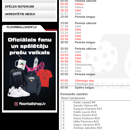
00:00
Perioda sākums
00:00
Vārtos
SPĒLES NOTEIKUMI
00:00
Vārtos
08:35
Vārti
11:17
Vārti
AKREDITĒTIE MEDIJI
15:00
Perioda beigas
15:00
Perioda sākums
17:28
Vārti
FLOORBALLSHOP.LV
20:08
Vārti
23:10
Vārti
24:53
Vārti
26:34
Vārti
30:00
Perioda beigas
30:00
Perioda sākums
31:57
Vārti
33:03
Vārti
34:33
Vārti
36:08
Vārti
36:08
Pārtraukums
38:35
Vārti
42:22
Vārti
45:00
Perioda beigas
45:00
Vārtsarga stat.
45:00
Vārtsarga stat.
45:00
Spēles beigas
Komandu sastāvi:
Real Campeones
1.
Kārlis Liepiņš #6
2.
Sandis Vilsons #8
3.
Kaspars Klamers #10
4.
Kārlis Laucis #14
5.
Elans Zīverts #18
6.
Arturs Karlsons #20
7.
Uldis Petrovics #22
8.
Ingars Jansons #25
9.
Andrejs Jakušins #26