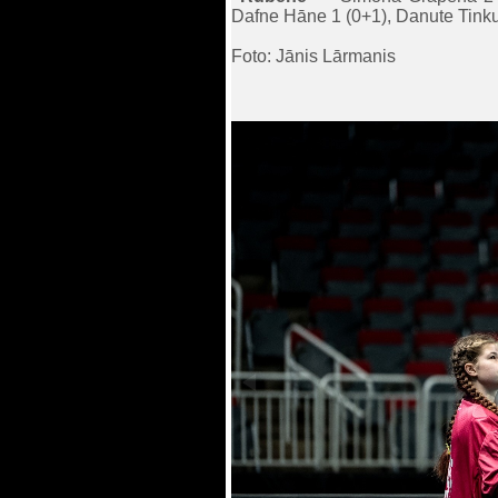
Dafne Hāne 1 (0+1), Danute Tinku
Foto: Jānis Lārmanis