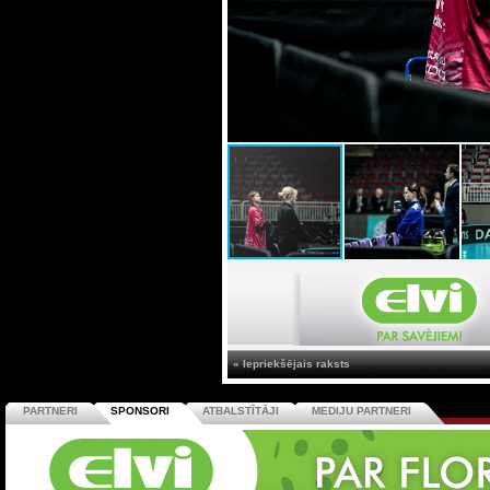
« Iepriekšējais raksts
PARTNERI
SPONSORI
ATBALSTĪTĀJI
MEDIJU PARTNERI