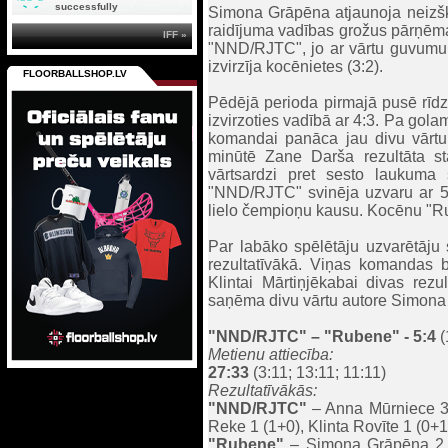
successfully
Simona Grāpēna atjaunoja neizšķi
raidījuma vadības grožus pārņēma 
IFF »
"NND/RJTC", jo ar vārtu guvumu 
izvirzīja kocēnietes (3:2).
FLOORBALLSHOP.LV
Pēdējā perioda pirmajā pusē rīdz
izvirzoties vadībā ar 4:3. Pa gol
komandai panāca jau divu vārtu 
minūtē Zane Darša rezultāta s
vārtsardzi pret sesto laukuma 
"NND/RJTC" svinēja uzvaru ar 5:4
lielo čempioņu kausu. Kocēnu "Ru
Par labāko spēlētāju uzvarētāju 
rezultatīvākā. Viņas komandas 
Klintai Mārtiņjēkabai divas rez
saņēma divu vārtu autore Simona
"NND/RJTC"
– "Rubene" - 5:4
(
Metienu attiecība:
27:33
(3:11; 13:11; 11:11)
Rezultatīvākās:
"NND/RJTC"
– Anna Mūrniece 3 (
Reke 1 (1+0), Klinta Rovīte 1 (0+
"Rubene"
– Simona Grāpēna 2 (