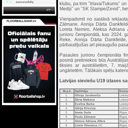
successfully
klubu, pa trim "Irlava/Tukums" u
Mediji" un "SK Slampe/Zevid", be
IFF »
Vienpadsmit no sastāvā iekļauta
FLOORBALLSHOP.LV
Zālmane, Annija Dārta Dankfelde
Loreta Nemiro, Aleksa Adriana A
junioru čempionātā, kas 2024. ga
Reke, Annija Dārta Dankfelde,
pārbaudījušas arī pieaugušo pasa
Pasaules junioru čempionāta fin
posmā pretiniekos būs Austrālija
tiksies ar austrālietēm, 7. mai
ungārietēm. Tālākais spēļu kale
Latvijas sieviešu U19 izlases sa
Nr.p.k.
Spēlētāja
Koma
1.
Olīvija Jarohoviča
Lekrin
2.
Dārta Malkava
Lekrin
3.
Evelīna Barka
Lekrin
4.
Adrija Krieviņa
Lekrin
5.
Anete Gaile
Rīgas
6.
Paula Zālmane
Rīgas 
7.
Aleksa Adriana Alfere
Rīgas 
8.
Lizete Ošeniece
(V)
Rīgas 