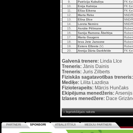
9.
Patrīcija Kubuliņa
FK Ķek
10.
Enija Kalniņa
FK Ķek
11.
Elīza Eikena
FK Ķek
12.
Marta Reke
NND/
13.
Elīna Dīce
NND/
14.
Loreta Nemiro
NND/
15.
Asnāte Pēlmane
Rube
16.
Sanija Ramona Ābeltiņa
Rube
17.
Marta Gaugere
Rube
18.
Ieva Jete Jansone
Rube
19.
Estere Elbrete
(V)
Rube
20.
Annija Dārta Dankfelde
FK Ķek
Galvenā trenere:
Linda Līce
Treneris:
Jānis Dainis
Treneris:
Juris Zilberts
Fiziskās sagatavotības treneris:
Mediķe:
Lilita Lazdiņa
Fizioterapeits:
Mārcis Hunčaks
Ekipējuma menedžeris:
Arsenijs
Izlases menedžere:
Dace Grizān
« Iepriekšējais raksts
PARTNERI
SPONSORI
ATBALSTĪTĀJI
MEDIJU PARTNERI