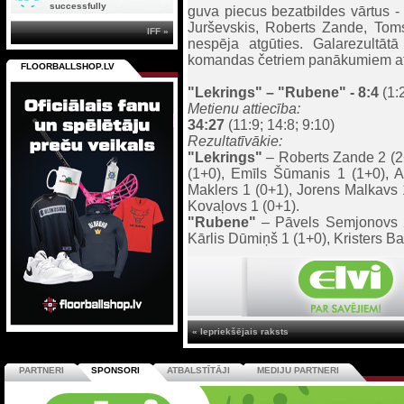
successfully
guva piecus bezatbildes vārtus 
Jurševskis, Roberts Zande, Tom
IFF »
nespēja atgūties. Galarezultātā
komandas četriem panākumiem atja
FLOORBALLSHOP.LV
"Lekrings"
– "Rubene" - 8:4
(1:2
Metienu attiecība:
34:27
(11:9; 14:8; 9:10)
Rezultatīvākie:
"Lekrings"
– Roberts Zande 2 (2+
(1+0), Emīls Šūmanis 1 (1+0), A
Maklers 1 (0+1), Jorens Malkavs 1
Kovaļovs 1 (0+1).
"Rubene"
– Pāvels Semjonovs 2 
Kārlis Dūmiņš 1 (1+0), Kristers Ba
« Iepriekšējais raksts
PARTNERI
SPONSORI
ATBALSTĪTĀJI
MEDIJU PARTNERI