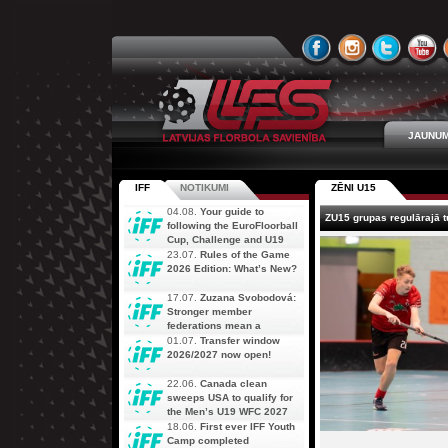
JAUNUM
IFF
NOTIKUMI
ZĒNI U15
04.08.
Your guide to
ZU15 grupas regulārajā t
following the EuroFloorball
Cup, Challenge and U19
AOFC Qualifiers
23.07.
Rules of the Game
simultaneously
2026 Edition: What’s New?
17.07.
Zuzana Svobodová:
Stronger member
federations mean a
stronger future for floorball
01.07.
Transfer window
2026/2027 now open!
22.06.
Canada clean
sweeps USA to qualify for
the Men’s U19 WFC 2027
18.06.
First ever IFF Youth
Camp completed