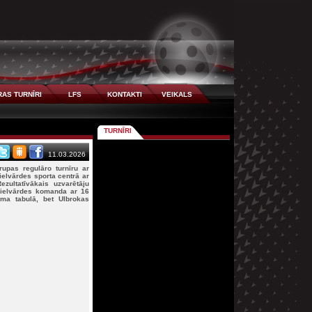
AS TURNĪRI
LFS
KONTAKTI
VEIKALS
TURNĪRI
11.03.2026
upas regulāro turnīru ar
elvārdes sporta centrā ar
zultatīvākais uzvarētāju
Lielvārdes komanda ar 16
ma tabulā, bet Ulbrokas