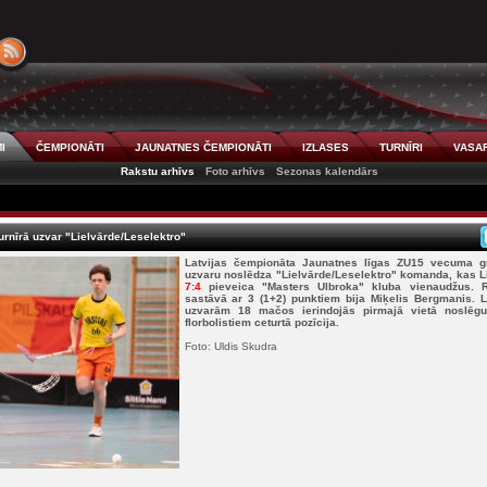
I
ČEMPIONĀTI
JAUNATNES ČEMPIONĀTI
IZLASES
TURNĪRI
VASAR
Rakstu arhīvs
Foto arhīvs
Sezonas kalendārs
urnīrā uzvar "Lielvārde/Leselektro"
Latvijas čempionāta Jaunatnes līgas ZU15 vecuma gr
uzvaru noslēdza "Lielvārde/Leselektro" komanda, kas Li
7:4
pieveica "Masters Ulbroka" kluba vienaudžus. Re
sastāvā ar 3 (1+2) punktiem bija Miķelis Bergmanis. 
uzvarām 18 mačos ierindojās pirmajā vietā noslēgu
florbolistiem ceturtā pozīcija.
Foto: Uldis Skudra