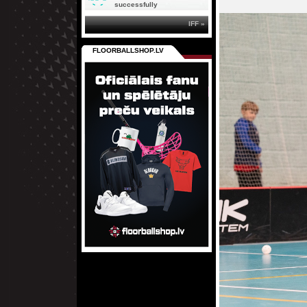
successfully
IFF »
FLOORBALLSHOP.LV