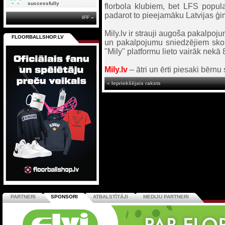
successfully
florbola klubiem, bet LFS popula
padarot to pieejamāku Latvijas ģi
IFF »
Mily.lv ir strauji augoša pakalpoj
FLOORBALLSHOP.LV
un pakalpojumu sniedzējiem skol
"Mily" platformu lieto vairāk nekā
Mily.lv
– ātri un ērti piesaki bērn
« Iepriekšējais raksts
PARTNERI
SPONSORI
ATBALSTĪTĀJI
MEDIJU PARTNERI