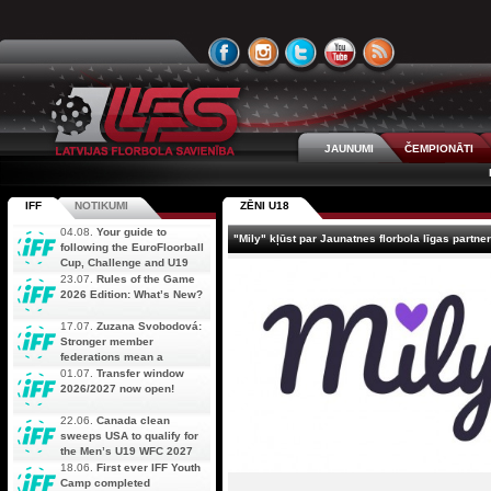
JAUNUMI
ČEMPIONĀTI
IFF
NOTIKUMI
ZĒNI U18
04.08.
Your guide to
"Mily" kļūst par Jaunatnes florbola līgas partner
following the EuroFloorball
Cup, Challenge and U19
AOFC Qualifiers
23.07.
Rules of the Game
simultaneously
2026 Edition: What’s New?
17.07.
Zuzana Svobodová:
Stronger member
federations mean a
stronger future for floorball
01.07.
Transfer window
2026/2027 now open!
22.06.
Canada clean
sweeps USA to qualify for
the Men’s U19 WFC 2027
18.06.
First ever IFF Youth
Camp completed