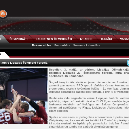
I
ČEMPIONĀTI
JAUNATNES ČEMPIONĀTI
IZLASES
TURNĪRI
VASAR
Rakstu arhīvs
Foto arhīvs
Sezonas kalendārs
S
 jaunie Liepājas čempioni florbolā
Sestdien, 3. maijā, ar vērienu Liepājas Olimpiskajā 
gaidītais Liepājas 27. čempionāts florbolā, kurā d
spēkosies 15 komandas.
Šogad čempionāts startē ar jaunu vienas dienas formātu. 
garumā par uzvaru PRO grupā cīnīsies četras komanda
pretendentu skaits ir ievērojami lielāks – 11 vienības. Jauni
laukumā komandas sacentīsies formātā 4 pret 4 ar vārtsarg
Dalībnieku vidū sagaidāma virkne Liepājas florbola kādre
spīdekļu, tāpat arī kolorīti viesi – ELVI līgas medaļu ieg
laukumos redzēsim arī Kuldīgas un Saldus čempionātu 
viņiem arī spēlētājus no Rīgas, Lielvārdes, Aizkraukles, Irl
citām pilsētām.
Spēles norisināsies ar pielāgoties noteikumiem. Spēles laiks
Visi pārkāpumi, kas ierasti tiek traktēti kā 2 minūšu pārkāpu
kā soda metieni, ko izpilda pēc pamatlaika beigām. Pared
dinamiskas un turnīrs var sarūpēt virkni pārsteigumu.