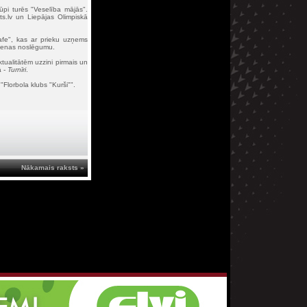
ūpi turēs "Veselība mājās".
s.lv un Liepājas Olimpiskā
Cafe", kas ar prieku uzņems
 dienas noslēgumu.
tualitātēm uzzini pirmais un
ā -
Turnīri
.
"Florbola klubs "Kurši"".
Nākamais raksts »