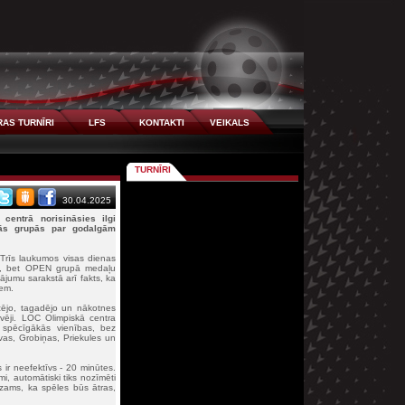
AS TURNĪRI
LFS
KONTAKTI
VEIKALS
TURNĪRI
30.04.2025
centrā norisināsies ilgi
ivās grupās par godalgām
Trīs laukumos visas dienas
s, bet OPEN grupā medaļu
nājumu sarakstā arī fakts, ka
iem.
izējo, tagadējo un nākotnes
uvēji. LOC Olimpiskā centra
spēcīgākās vienības, bez
avas, Grobiņas, Priekules un
 ir neefektīvs - 20 minūtes.
mi, automātiski tiks nozīmēti
zams, ka spēles būs ātras,