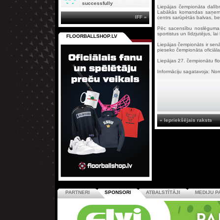
successfully
Liepājas čempionāta dalībn
Labākās komandas saņems m
IFF »
centrs sarūpētās balvas, be
Pēc sacensību noslēguma, p
sportistus un līdzjutējus, l
FLOORBALLSHOP.LV
Liepājas čempionāts ir senā
pieseko čempionāta oficiāl
Liepājas 27. čempionātu flor
Informāciju sagatavoja: N
« Iepriekšējais raksts
PARTNERI
SPONSORI
ATBALSTĪTĀJI
MEDIJU P