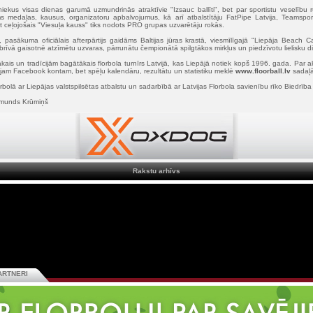
iekus visas dienas garumā uzmundrinās atraktīvie "Izsauc ballīti", bet par sportistu veselību r
edaļas, kausus, organizatoru apbalvojumus, kā arī atbalstītāju FatPipe Latvija, Teamsport
t ceļojošais "Viesuļa kauss" tiks nodots PRO grupas uzvarētāju rokās.
asākuma oficiālais afterpārtijs gaidāms Baltijas jūras krastā, viesmīlīgajā "Liepāja Beach 
ai brīvā gaisotnē atzīmētu uzvaras, pārrunātu čempionātā spilgtākos mirkļus un piedzīvotu lielisku
kais un tradīcijām bagātākais florbola turnīrs Latvijā, kas Liepājā notiek kopš 1996. gada. Par ak
ajam Facebook kontam, bet spēļu kalendāru, rezultātu un statistiku meklē
www.floorball.lv
sadaļ
bolā ar Liepājas valstspilsētas atbalstu un sadarbībā ar Latvijas Florbola savienību rīko Biedrība 
ormunds Krūmiņš
Rakstu arhīvs
ARTNERI