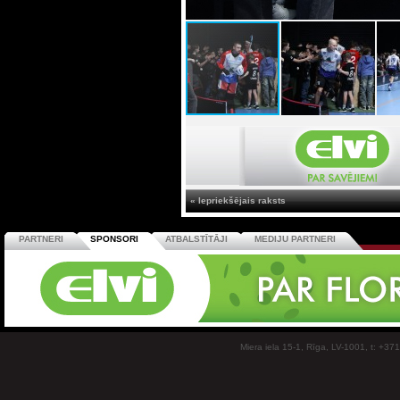
« Iepriekšējais raksts
PARTNERI
SPONSORI
ATBALSTĪTĀJI
MEDIJU PARTNERI
Miera iela 15-1, Rīga, LV-1001, t: +37