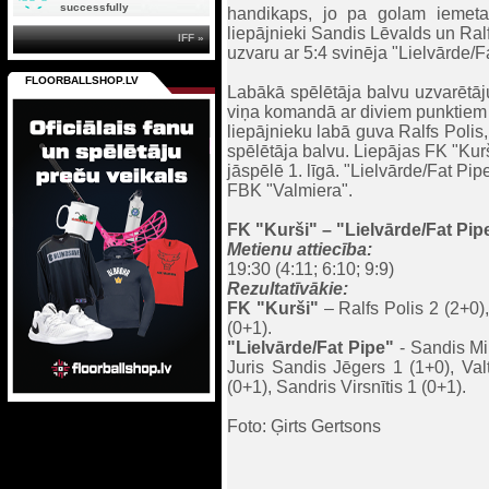
successfully
handikaps, jo pa golam iemeta
liepājnieki Sandis Lēvalds un Ral
IFF »
uzvaru ar 5:4 svinēja "Lielvārde/F
FLOORBALLSHOP.LV
Labākā spēlētāja balvu uzvarētāj
viņa komandā ar diviem punktiem 
liepājnieku labā guva Ralfs Polis
spēlētāja balvu. Liepājas FK "Ku
jāspēlē 1. līgā. "Lielvārde/Fat Pipe
FBK "Valmiera".
FK "Kurši" – "Lielvārde/Fat Pipe
Metienu attiecība:
19:30 (4:11; 6:10; 9:9)
Rezultatīvākie:
FK "Kurši"
– Ralfs Polis 2 (2+0)
(0+1).
"Lielvārde/Fat Pipe"
- Sandis Mih
Juris Sandis Jēgers 1 (1+0), Val
(0+1), Sandris Virsnītis 1 (0+1).
Foto: Ģirts Gertsons