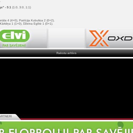
.
s" - 5:1
(1:0, 3:0, 1:1)
tāla 4 (4+0), Patrīcija Kubuliņa 2 (0+2).
Kārkliņa 1 (1+0), Džeina Eglīte 1 (0+1).
Rakstu arhīvs
ARTNERI