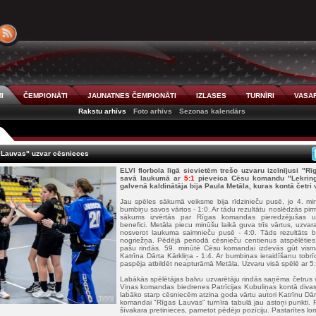
I
ČEMPIONĀTI
JAUNATNES ČEMPIONĀTI
IZLASES
TURNĪRI
VASAR
Rakstu arhīvs
Foto arhīvs
Sezonas kalendārs
s Lauvas" uzvar cēsnieces
ELVI florbola līgā sievietēm trešo uzvaru izcīnījusi "
savā laukumā ar
5:1
pieveica Cēsu komandu "Lekring
galvenā kaldinātāja bija Paula Metāla, kuras kontā četri 
Jau spēles sākumā veiksme bija rīdzinieču pusē, jo 4. min
bumbiņu savos vārtos - 1:0. Ar tādu rezultātu noslēdzās pirm
sākums izvērtās par Rīgas komandas pieredzējušas u
benefici. Metāla piecu minūšu laikā guva trīs vārtus, uzvar
nosverot laukuma saimnieču pusē - 4:0. Tāds rezultāts bi
nogriežņa. Pēdējā periodā cēsnieču centienus atspēlēties 
pašu rindās. 59. minūtē Cēsu komandai izdevās gūt visma
Katrīna Dārta Kārkliņa - 1:4. Ar bumbiņas ieraidīšanu tobrī
paspēja atbildēt neapturāmā Metāla. Uzvaru visā spēlē ar 5
Labākās spēlētājas balvu uzvarētāju rindās saņēma četrus 
Viņas komandas biedrenes Patrīcijas Kubuliņas kontā divas 
labāko starp cēsniecēm atzina goda vārtu autori Katrīnu Dār
komandai "Rīgas Lauvas" turnīra tabulā jau astoņi punkti. 
šīvakara pretinieces, pametot pēdējo pozīciju. Pastarītes lo