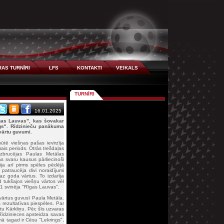
AS TURNĪRI
LFS
KONTAKTI
VEIKALS
TURNĪRI
16.01.2025
Rīgas Lauvas", kas šovakar
s". Rīdzinieču panākuma
vārtu guvumi.
ūtē viešņas pašas ievirzīja
ais periods. Otrās trešdaļas
zbrucējas Paulas Metālas
as svaru kausus pārliecinoši
ja arī pirms spēles pēdējā
patraucēja divi noraidījumi
z goda vārtus. To izdarīja
d tukšajos viešņu vārtos vēl
:1 svinēja "Rīgas Lauvas".
vārtus guvusī Paula Metāla.
rezultatīvas piespēles. Par
tu Kārkliņu. Pēc šīs uzvaras
Rīdzinieces apsteidza savas
mā tagad ir Cēsu "Lekrings",