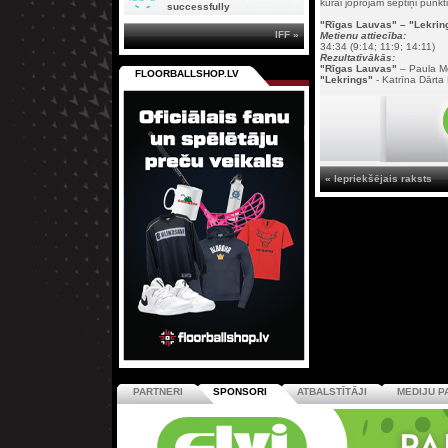
kurai joprojām septiņi punkti
successfully
"Rīgas Lauvas" – "Lekring
IFF »
Metienu attiecība:
34:34 (9:14; 11:9; 14:11)
Rezultatīvākās:
"Rīgas Lauvas"
– Paula Me
FLOORBALLSHOP.LV
"Lekrings"
- Katrīna Dārta 
« Iepriekšējais raksts
PARTNERI
SPONSORI
ATBALSTĪTĀJI
MEDIJU P