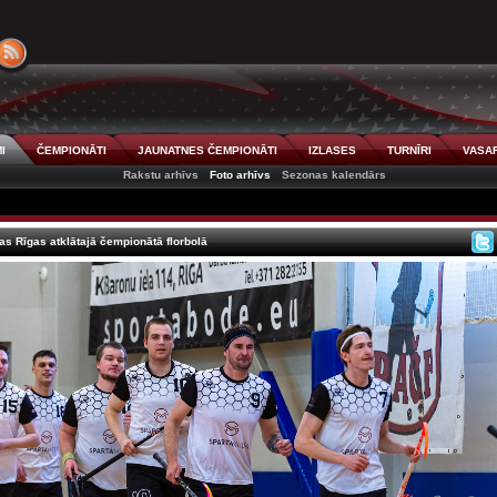
I
ČEMPIONĀTI
JAUNATNES ČEMPIONĀTI
IZLASES
TURNĪRI
VASAR
Rakstu arhīvs
Foto arhīvs
Sezonas kalendārs
zas Rīgas atklātajā čempionātā florbolā