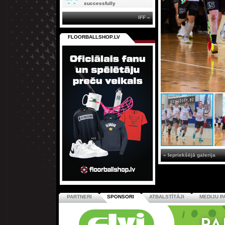
successfully
IFF »
FLOORBALLSHOP.LV
« Iepriekšējā galerija
PARTNERI
SPONSORI
ATBALSTĪTĀJI
MEDIJU P