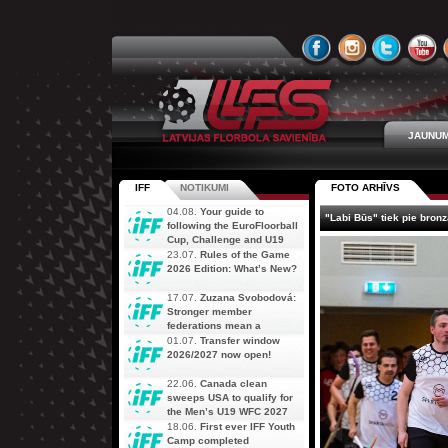
JAUNUM
IFF
NOTIKUMI
FOTO ARHĪVS
04.08.
Your guide to
"Labi Būs" tiek pie bron
following the EuroFloorball
Cup, Challenge and U19
AOFC Qualifiers
23.07.
Rules of the Game
simultaneously
2026 Edition: What’s New?
17.07.
Zuzana Svobodová:
Stronger member
federations mean a
stronger future for floorball
01.07.
Transfer window
2026/2027 now open!
22.06.
Canada clean
sweeps USA to qualify for
the Men’s U19 WFC 2027
18.06.
First ever IFF Youth
Camp completed