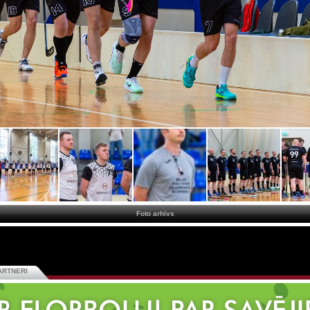
Foto arhīvs
ARTNERI