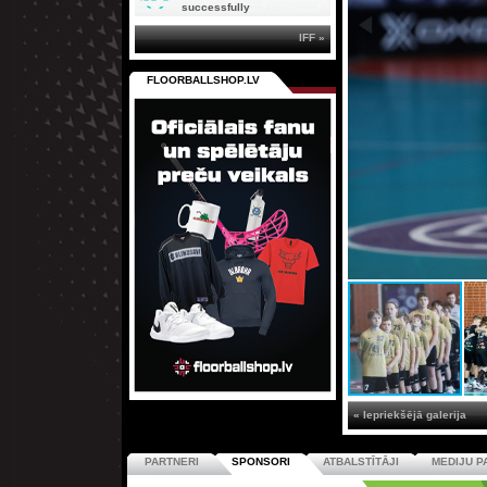
successfully
IFF »
FLOORBALLSHOP.LV
« Iepriekšējā galerija
PARTNERI
SPONSORI
ATBALSTĪTĀJI
MEDIJU P