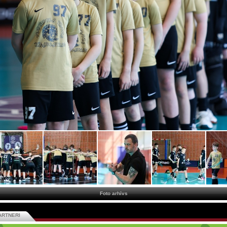
Foto arhīvs
ARTNERI