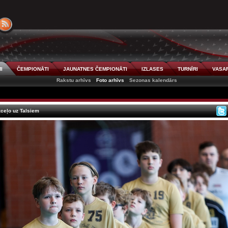
I
ČEMPIONĀTI
JAUNATNES ČEMPIONĀTI
IZLASES
TURNĪRI
VASAR
Rakstu arhīvs
Foto arhīvs
Sezonas kalendārs
izceļo uz Talsiem