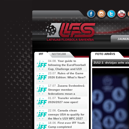
JAUNUM
IFF
NOTIKUMI
FOTO ARHĪVS
04.08.
Your guide to
ZU12 2. divīzijas zelts a
following the EuroFloorball
Cup, Challenge and U19
AOFC Qualifiers
23.07.
Rules of the Game
simultaneously
2026 Edition: What’s New?
17.07.
Zuzana Svobodová:
Stronger member
federations mean a
stronger future for floorball
01.07.
Transfer window
2026/2027 now open!
22.06.
Canada clean
sweeps USA to qualify for
the Men’s U19 WFC 2027
18.06.
First ever IFF Youth
Camp completed