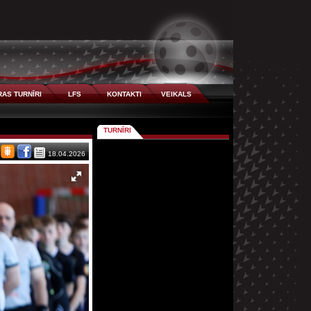
AS TURNĪRI
LFS
KONTAKTI
VEIKALS
TURNĪRI
18.04.2026