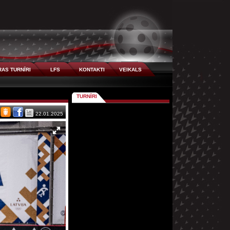
AS TURNĪRI
LFS
KONTAKTI
VEIKALS
TURNĪRI
22.01.2025