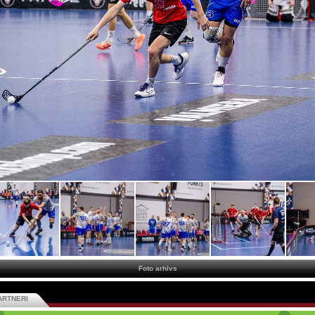
Foto arhīvs
ARTNERI