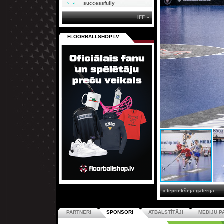
successfully
IFF »
FLOORBALLSHOP.LV
« Iepriekšējā galerija
PARTNERI
SPONSORI
ATBALSTĪTĀJI
MEDIJU P