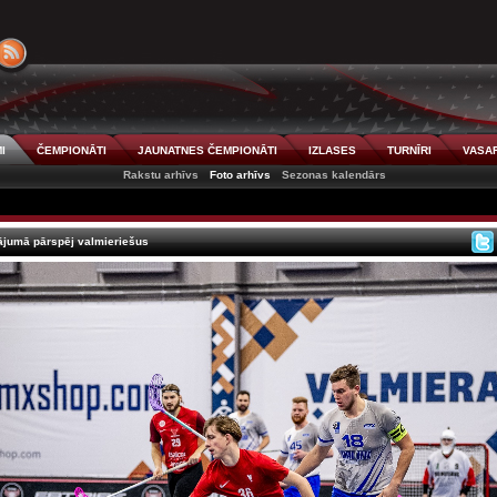
I
ČEMPIONĀTI
JAUNATNES ČEMPIONĀTI
IZLASES
TURNĪRI
VASAR
Rakstu arhīvs
Foto arhīvs
Sezonas kalendārs
ājumā pārspēj valmieriešus