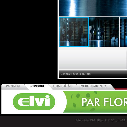
« Iepriekšējais raksts
PARTNERI
SPONSORI
ATBALSTĪTĀJI
MEDIJU PARTNERI
Miera iela 15-1, Rīga, LV-1001, t: +37