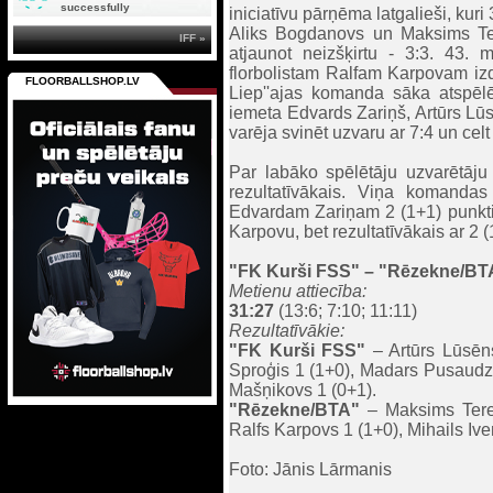
successfully
iniciatīvu pārņēma latgalieši, kuri
Aliks Bogdanovs un Maksims Te
IFF »
atjaunot neizšķirtu - 3:3. 43. 
florbolistam Ralfam Karpovam izde
FLOORBALLSHOP.LV
Liep''ajas komanda sāka atspēlē
iemeta Edvards Zariņš, Artūrs Lūs
varēja svinēt uzvaru ar 7:4 un celt
Par labāko spēlētāju uzvarētāju 
rezultatīvākais. Viņa komandas
Edvardam Zariņam 2 (1+1) punkti.
Karpovu, bet rezultatīvākais ar 2
"FK Kurši FSS"
– "Rēzekne/BTA
Metienu attiecība:
31:27
(13:6; 7:10; 11:11)
Rezultatīvākie:
"FK Kurši FSS"
– Artūrs Lūsēns
Sproģis 1 (1+0), Madars Pusaudzis
Mašņikovs 1 (0+1).
"Rēzekne/BTA
"
– Maksims Tereh
Ralfs Karpovs 1 (1+0), Mihails Iv
Foto: Jānis Lārmanis