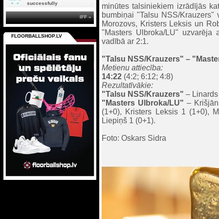
successfully
minūtes talsiniekiem izrādījās ka
bumbiņai "Talsu NSS/Krauzers" vār
IFF »
Morozovs, Kristers Leksis un Robe
"Masters Ulbroka/LU" uzvarēja a
FLOORBALLSHOP.LV
vadībā ar 2:1.
"Talsu NSS/Krauzers"
– "Master
Metienu attiecība:
14:22
(4:2; 6:12; 4:8)
Rezultatīvākie:
"Tals
u NSS/Krauzers"
– Linards 
"Masters Ulbroka/LU"
– Krišjān
(1+0), Kristers Leksis 1 (1+0), 
Liepiņš 1 (0+1).
Foto: Oskars Sidra