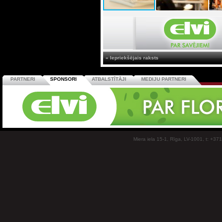
« Iepriekšējais raksts
PARTNERI
SPONSORI
ATBALSTĪTĀJI
MEDIJU PARTNERI
Miera iela 15-1, Rīga, LV-1001, t: +37