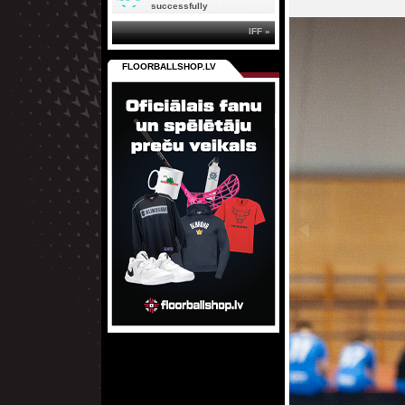
successfully
IFF »
FLOORBALLSHOP.LV