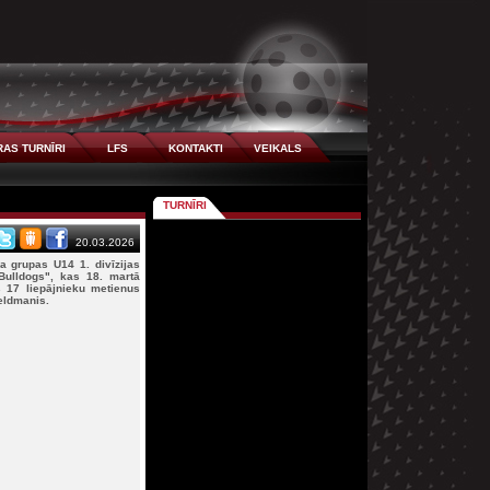
AS TURNĪRI
LFS
KONTAKTI
VEIKALS
TURNĪRI
20.03.2026
a grupas U14 1. divīzijas
Bulldogs", kas 18. martā
17 liepājnieku metienus
eldmanis.