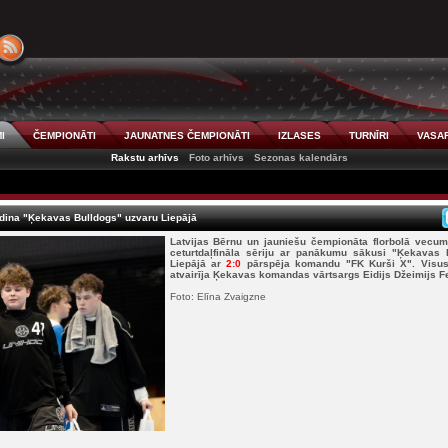
I
ČEMPIONĀTI
JAUNATNES ČEMPIONĀTI
IZLASES
TURNĪRI
VASAR
Rakstu arhīvs
Foto arhīvs
Sezonas kalendārs
ldina "Ķekavas Bulldogs" uzvaru Liepājā
Latvijas Bērnu un jauniešu čempionāta florbolā vecum
ceturtdaļfināla sēriju ar panākumu sākusi "Ķekavas 
Liepājā ar
2:0
pārspēja komandu "FK Kurši X". Visus 
atvairīja Ķekavas komandas vārtsargs Eidijs Džeimijs F
Foto: Elīna Zvaigzne