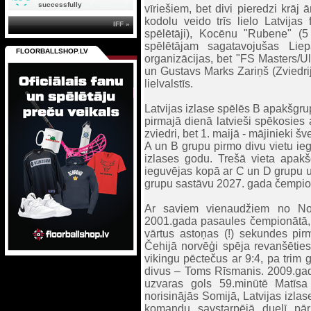
successfully
vīriešiem, bet divi pieredzi krāj
kodolu veido trīs lielo Latvijas
IFF »
spēlētāji), Kocēnu "Rubene" (5
spēlētājam sagatavojušas Lie
FLOORBALLSHOP.LV
organizācijas, bet "FS Masters/U
un Gustavs Marks Zariņš (Zviedrij
lielvalstīs.
Latvijas izlase spēlēs B apakšgru
pirmajā dienā latvieši spēkosies 
zviedri, bet 1. maijā - mājinieki 
A un B grupu pirmo divu vietu ieg
izlases godu. Trešā vieta apakšg
ieguvējas kopā ar C un D grupu u
grupu sastāvu 2027. gada čempi
Ar saviem vienaudžiem no Norvē
2001.gada pasaules čempionātā, ka
vārtus astoņas (!) sekundes p
Čehijā norvēģi spēja revanšētie
vikingu pēctečus ar 9:4, pa trim 
divus – Toms Rīsmanis. 2009.gada
uzvaras gols 59.minūtē Matīs
norisinājās Somijā, Latvijas izl
komandu savstarpējā duelī pār