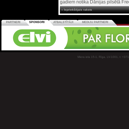
gadiem notika Dānijas pilsētā Fred
« Iepriekšējais raksts
PARTNERI
SPONSORI
ATBALSTĪTĀJI
MEDIJU PARTNERI
Miera iela 15-1, Rīga, LV-1001, t: +37