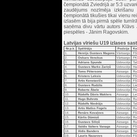
čempionātā Zviedrijā ar 5:3 uzvarē
zaudējums nozīmēja izkrišanu 
čempionātā tikušies tikai vienu re
izlasēm tā bija pirmā spēle turnīr
saņēma divu vārtu autors Klāvs J
piespēles - Jānim Ragovskim.
Latvijas vīriešu U19 izlases sas
Nr.p.k.
Spēlētājs
Pozīcija
Ko
1.
Henrijs Gustavs Magons
Vārtsargs
FS 
2.
Oskars Venckus
Vārtsargs
FK 
3.
Adrians Spunde
Uzbrucējs
Tal
4.
Gustavs Marks Zariņš
Uzbrucējs
Has
5.
Toms Pētersons
Aizsargs
Ru
6.
Kristers Leksis
Uzbrucējs
FS 
7.
Artis Kenstavičs
Uzbrucējs
FS 
8.
Gustavs Rudzīts
Uzbrucējs
Lie
9.
Roberts Ābele
Uzbrucējs
Flo
10.
Rūdolfs Dāvis Maklers
Aizsargs
Lek
11.
Hugo Buhrots
Uzbrucējs
Ru
12.
Rūdolfs Niedrājs
Uzbrucējs
Tal
13.
Artis Matīss Fogels
Uzbrucējs
Ru
14.
Renārs Kovaļovs
Aizsargs
FS 
15.
Kārlis Dūmiņš
Uzbrucējs
Ru
16.
Gustavs Siliņš
Aizsargs
Ru
17.
Valdis Valters Vanags
Aizsargs
FS 
18.
Aldis Banders
Aizsargs
Tal
19.
Lauris Nazarovs
Uzbrucējs
FS 