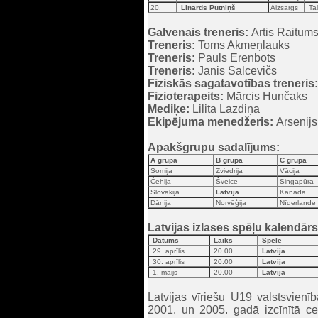
20.
Linards Putniņš
Aizsargs
Tal
Galvenais treneris:
Artis Raitum
Treneris:
Toms Akmeņlauks
Treneris:
Pauls Erenbots
Treneris:
Jānis Salcevičs
Fiziskās sagatavotības treneris:
Fizioterapeits:
Mārcis Hunčaks
Mediķe:
Lilita Lazdiņa
Ekipējuma menedžeris:
Arsenijs
Apakšgrupu sadalījums:
A grupa
B grupa
C grupa
Somija
Zviedrija
Vācija
Čehija
Šveice
Singapūra
Slovākija
Latvija
Kanāda
Dānija
Norvēģija
Nīderlande
Latvijas izlases spēļu kalendārs
Datums
Laiks
Spēle
29. aprīlis
20.00
Latvija
30. aprīlis
20.00
Latvija
1. maijs
20.00
Latvija
Latvijas vīriešu U19 valstsvienī
2001. un 2005. gadā izcīnītā ce