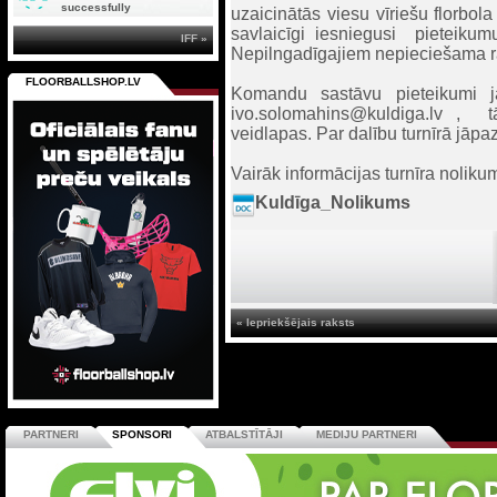
successfully
uzaicinātās viesu vīriešu florbo
savlaicīgi iesniegusi pieteikum
IFF »
Nepilngadīgajiem nepieciešama ra
FLOORBALLSHOP.LV
Komandu sastāvu pieteikumi j
ivo.solomahins@kuldiga.lv , t
veidlapas. Par dalību turnīrā jāpa
Vairāk informācijas turnīra noliku
Kuldīga_Nolikums
« Iepriekšējais raksts
PARTNERI
SPONSORI
ATBALSTĪTĀJI
MEDIJU PARTNERI