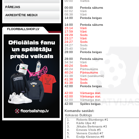
00:00
Vārtos
PĀREJAS
00:00
Perioda sākums
02:02
Vārti
08:38
Vārti
AKREDITĒTIE MEDIJI
14:00
Perioda beigas
14:00
Perioda sākums
15:14
Vārti
FLOORBALLSHOP.LV
17:59
Vārti
19:29
Sods
23:17
Vārti
24:27
Sods
24:27
Sods
25:40
Vārti
28:00
Perioda beigas
28:00
Perioda sākums
34:34
Vārti
40:24
Sods
40:24
Pārtraukums
40:24
Pārtraukums
41:38
Vārti (vairākumā)
41:38
Sods
41:38
Sods
42:00
Perioda beigas
42:00
Vārtsarga stat.
42:00
Vārtsarga stat.
42:00
Vārtsarga stat.
42:00
Spēles beigas
Komandu sastāvi:
Ķekavas Bulldogs
1.
Roberts Blumbergs #1
2.
Kārlis Ulpe #2
3.
Jēkabs Berkmanis #3
4.
Ernests Vītols #5
5.
Verners Ozoliņš #7
6.
Endijs Kleistrovs #8