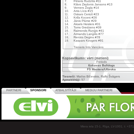
7.
Pēteris Rudzītis #11
8.
Klāvs Ziedonis Jansons #13
9.
Verners Žogla #14
10.
Artis Līcis #15
11.
Oskars Ceriņš #23
12.
Krišs Kocers #26
13.
Jānis Plūme #29
14.
Aksels Heislers #31
15.
Toms Gredzens #39
16.
Raimonds Ruņģis #41
17.
Armands Langišs #77
18.
Renāts Degins #78
19.
Kaspars Kovgers #91
Treneris Ints Vancāns
Kopsavilkums: vārti (metieni)
Periods
Ķekavas Bulldogs
FS Masters/Ulbroka
Tiesneši:
Matīss Bičevskis, Ralfs Švāgers
Apmeklētāji:
57
PARTNERI
SPONSORI
ATBALSTĪTĀJI
MEDIJU PARTNERI
Miera iela 15-1, Rīga, LV-1001, t: +37