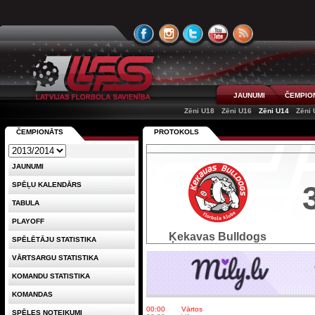
JAUNUMI
ČEMPIO
Zēni U18
Zēni U16
Zēni U14
Zēni 
ČEMPIONĀTS
PROTOKOLS
JAUNUMI
SPĒĻU KALENDĀRS
TABULA
PLAYOFF
Ķekavas Bulldogs
SPĒLĒTĀJU STATISTIKA
VĀRTSARGU STATISTIKA
KOMANDU STATISTIKA
KOMANDAS
00:00
Vārtos
SPĒLES NOTEIKUMI