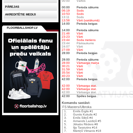
00:00
Vārtos
PĀREJAS
00:00
Perioda sākums
06:19
Sods
10:53
Sods
AKREDITĒTIE MEDIJI
13:11
Sods
13:58
Vārti (vairākumā)
14:00
Perioda beigas
FLOORBALLSHOP.LV
14:00
Perioda sākums
21:46
Vārti
23:23
Vārti
23:44
Soda metiens
23:44
Pārtraukums
24:07
Vārti
27:09
Vārti
28:00
Perioda beigas
28:00
Perioda sākums
28:00
Vārtsarga maiņa
30:21
Vārti
31:59
Vārti
35:54
Vārti
40:23
Vārti
42:00
Perioda beigas
42:00
Vārtsarga stat.
42:00
Vārtsarga stat.
42:00
Vārtsarga stat.
42:00
Spēles beigas
Komandu sastāvi:
FS Masters/Ulbroka
1.
Emīls Ērglis #1
2.
Guntis Kukulis #2
3.
Emīls Siliņš #4
4.
Armands Lazdiņš #5
5.
Jēkabs Rēders #8
6.
Iļja Taratutins #14
7.
Mārtiņš Vilmanis #18