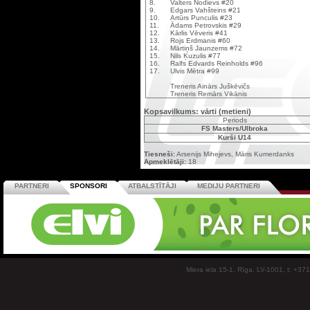
8.
Valters Nodievs #20
9.
Edgars Vahšteins #21
10.
Artūrs Punculis #23
11.
Ādams Petrovskis #29
12.
Kārlis Vēveris #41
13.
Rojs Erdmanis #60
14.
Mārtiņš Jaunzems #72
15.
Nils Ķuzulis #77
16.
Ralfs Edvards Reinholds #96
17.
Ulvis Mētra #99
Treneris Ainārs Juškēvičs
Treneris Remārs Vikānis
Kopsavilkums: vārti (metieni)
Periods
FS Masters/Ulbroka
Kurši U14
Tiesneši:
Arsenijs Mihejevs, Māris Kumerdanks
Apmeklētāji:
18
PARTNERI
SPONSORI
ATBALSTĪTĀJI
MEDIJU PARTNERI
Miera iela 15-1, Rīga, LV-1001, t: +37