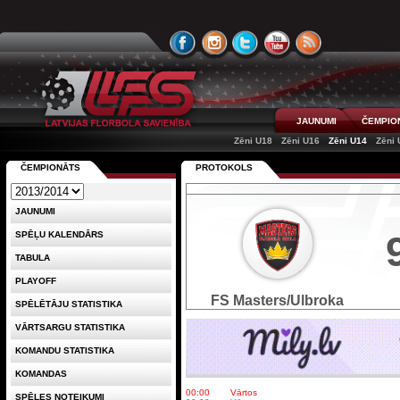
JAUNUMI
ČEMPIO
Zēni U18
Zēni U16
Zēni U14
Zēni 
ČEMPIONĀTS
PROTOKOLS
JAUNUMI
SPĒĻU KALENDĀRS
TABULA
PLAYOFF
FS Masters/Ulbroka
SPĒLĒTĀJU STATISTIKA
VĀRTSARGU STATISTIKA
KOMANDU STATISTIKA
KOMANDAS
00:00
Vārtos
SPĒLES NOTEIKUMI