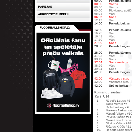
00:00
Perioda sākums
00:00
Vārtos
PĀREJAS
00:00
Vārtos
00:00
Pievienots spēlē
05:28
Vārti
AKREDITĒTIE MEDIJI
06:05
Sods
12:17
Vārti
14:00
Perioda beigas
FLOORBALLSHOP.LV
14:00
Perioda sākums
16:25
Vārti
16:41
Vārti
17:59
Vārti
27:39
Sods
28:00
Perioda beigas
28:00
Perioda sākums
31:03
Vārti
33:19
Sods
37:54
Soda metiens
38:56
Vārti
39:34
Sods
42:00
Perioda beigas
42:00
Vārtsarga stat.
42:00
Vārtsarga stat.
42:00
Spēles beigas
Komandu sastāvi:
Kurši U14
1.
Rūdolfs Laucis #5
2.
Toms Milzers #7
3.
Ralfs Freibergs #8
4.
Markuss Aleksandr
5.
Mārtiņš Vilsons #1
6.
Pāvels Aļošins #14
7.
Mikus Gatis Dzenis
8.
Dāvids Valters #18
9.
Ričards Krūčis #21
10.
Roberts Lozinskis 