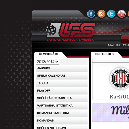
Zēni U18
Zēn
ČEMPIONĀTS
PROTOKOLS
JAUNUMI
SPĒĻU KALENDĀRS
TABULA
PLAYOFF
Kurši U
SPĒLĒTĀJU STATISTIKA
VĀRTSARGU STATISTIKA
KOMANDU STATISTIKA
KOMANDAS
SPĒLES NOTEIKUMI