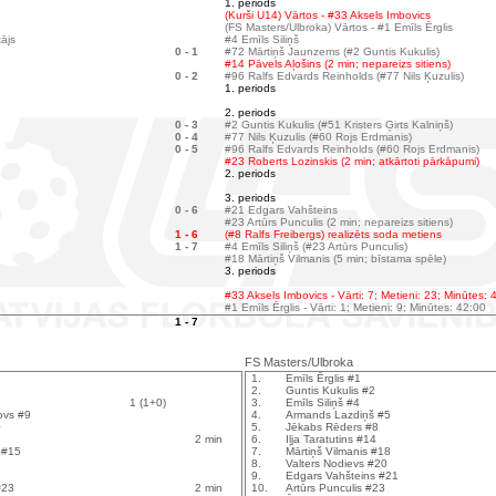
1. periods
(Kurši U14) Vārtos - #33 Aksels Imbovics
(FS Masters/Ulbroka) Vārtos - #1 Emīls Ērglis
tājs
#4 Emīls Siliņš
0 - 1
#72 Mārtiņš Jaunzems (#2 Guntis Kukulis)
#14 Pāvels Aļošins (2 min; nepareizs sitiens)
0 - 2
#96 Ralfs Edvards Reinholds (#77 Nils Ķuzulis)
1. periods
2. periods
0 - 3
#2 Guntis Kukulis (#51 Kristers Ģirts Kalniņš)
0 - 4
#77 Nils Ķuzulis (#60 Rojs Erdmanis)
0 - 5
#96 Ralfs Edvards Reinholds (#60 Rojs Erdmanis)
#23 Roberts Lozinskis (2 min; atkārtoti pārkāpumi)
2. periods
3. periods
0 - 6
#21 Edgars Vahšteins
#23 Artūrs Punculis (2 min; nepareizs sitiens)
1 - 6
(#8 Ralfs Freibergs) realizēts soda metiens
1 - 7
#4 Emīls Siliņš (#23 Artūrs Punculis)
#18 Mārtiņš Vilmanis (5 min; bīstama spēle)
3. periods
#33 Aksels Imbovics - Vārti: 7; Metieni: 23; Minūtes: 
#1 Emīls Ērglis - Vārti: 1; Metieni: 9; Minūtes: 42:00
1 - 7
FS Masters/Ulbroka
1.
Emīls Ērglis #1
2.
Guntis Kukulis #2
1 (1+0)
3.
Emīls Siliņš #4
ovs #9
4.
Armands Lazdiņš #5
0
5.
Jēkabs Rēders #8
2 min
6.
Iļja Taratutins #14
 #15
7.
Mārtiņš Vilmanis #18
8.
Valters Nodievs #20
9.
Edgars Vahšteins #21
#23
2 min
10.
Artūrs Punculis #23