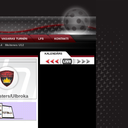
VASARAS TURNĪRI
LFS
KONTAKTI
14
Meitenes U12
KALENDĀRS
ters/Ulbroka