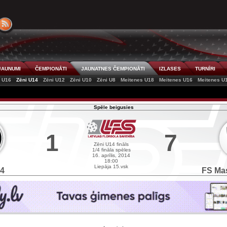
JAUNUMI
ČEMPIONĀTI
JAUNATNES ČEMPIONĀTI
IZLASES
TURNĪRI
i U16
Zēni U14
Zēni U12
Zēni U10
Zēni U8
Meitenes U18
Meitenes U16
Meitenes U
Spēle beigusies
1
7
Zēni U14 fināls
1/4 fināla spēles
16. aprīlis, 2014
18:00
Liepāja 15.vsk
14
FS Mas