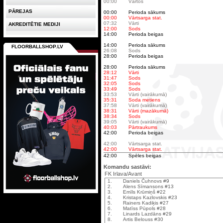
00:00
Vārtos
PĀREJAS
00:00
Perioda sākums
00:00
Vārtsarga stat.
07:32
Vārti
AKREDITĒTIE MEDIJI
12:00
Sods
14:00
Perioda beigas
14:00
Perioda sākums
FLOORBALLSHOP.LV
26:08
Sods
28:00
Perioda beigas
28:00
Perioda sākums
28:12
Vārti
31:47
Sods
32:05
Sods
33:49
Sods
33:53
Vārti (vairākumā)
35:31
Soda metiens
37:58
Vārti (vairākumā)
38:31
Vārti (mazākumā)
38:34
Sods
39:05
Vārti (vairākumā)
40:03
Pārtraukums
42:00
Perioda beigas
42:00
Vārtsarga stat.
42:00
Vārtsarga stat.
42:00
Spēles beigas
Komandu sastāvi:
FK Irlava/Avant
1.
Daniels Čuhnovs #9
2.
Alens Sīmansons #13
3.
Emīls Krūmiņš #22
4.
Kristaps Kazlovskis #23
5.
Rainers Kadiķis #27
6.
Matīss Pūpols #28
7.
Linards Lazdāns #29
8.
Artis Belouss #30