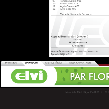
9.
Tomass Eplers #31
10.
Artūrs Jēcis #34
11.
Agris Gavars #37
12.
Alvis Sala #99
Treneris Normunds Jansons
Kopsavilkums: vārti (metieni)
Periods
FK Irlava/Avant
Lielvārde
Tiesneši:
Edvīns Eglītis, Niklāvs Neimanis
Apmeklētāji:
40
PARTNERI
SPONSORI
ATBALSTĪTĀJI
MEDIJU PARTNERI
Miera iela 15-1, Rīga, LV-1001, t: +37