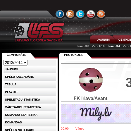
JAUNUMI
ČEMPIO
Zēni U18
Zēni U16
Zēni U14
Zēni 
ČEMPIONĀTS
PROTOKOLS
JAUNUMI
SPĒĻU KALENDĀRS
TABULA
PLAYOFF
FK Irlava/Avant
SPĒLĒTĀJU STATISTIKA
VĀRTSARGU STATISTIKA
KOMANDU STATISTIKA
KOMANDAS
00:00
Vārtos
SPĒLES NOTEIKUMI