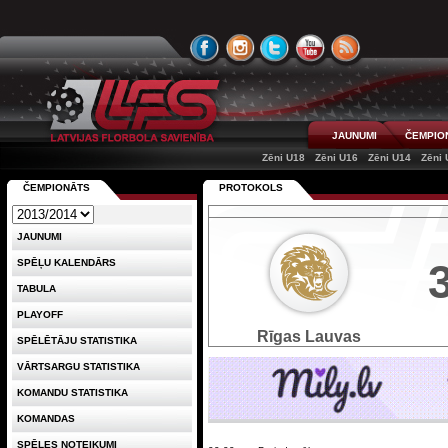
JAUNUMI
ČEMPIO
Zēni U18
Zēni U16
Zēni U14
Zēni 
ČEMPIONĀTS
PROTOKOLS
JAUNUMI
SPĒĻU KALENDĀRS
TABULA
PLAYOFF
Rīgas Lauvas
SPĒLĒTĀJU STATISTIKA
VĀRTSARGU STATISTIKA
KOMANDU STATISTIKA
KOMANDAS
SPĒLES NOTEIKUMI