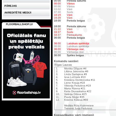
00:00
Perioda sākums
00:00
Vārtos
PĀREJAS
00:00
Vārtos
03:02
Vārti
07:30
Sods
AKREDITĒTIE MEDIJI
10:15
Vārti
16:29
Vārti
18:00
Perioda beigas
FLOORBALLSHOP.LV
18:00
Perioda sākums
21:22
Vārti
33:37
Sods
33:37
Pārtraukums
36:00
Perioda beigas
36:00
Labākais spēlētājs
36:00
Labākais spēlētājs
36:00
Vārtsarga stat.
36:00
Vārtsarga stat.
36:00
Spēles beigas
Komandu sastāvi:
Rīgas Lauvas
1.
Monika Džigure #4
2.
Liliāna Jakovicka #8
3.
Linda Dadajeva #9
4.
Ieva Ločmele #10
5.
Kristiāna Dombrovska #11
6.
Liene Krauja #18
7.
Viktorija Fedulova #19
8.
Marta Rizena #21
9.
Keita Druvaskalna #22
10.
Valērija Orlova #25
11.
Paula Sloģe #35
12.
Kristīne Kirilova #69
Mediķis Rūta Kalnmeiere
Treneris Jurijs Fedulovs
Kopsavilkums: vārti (metieni)