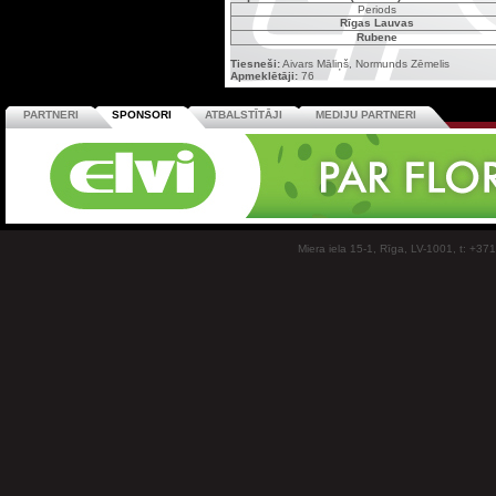
Periods
Rīgas Lauvas
Rubene
Tiesneši:
Aivars Māliņš, Normunds Zēmelis
Apmeklētāji:
76
PARTNERI
SPONSORI
ATBALSTĪTĀJI
MEDIJU PARTNERI
Miera iela 15-1, Rīga, LV-1001, t: +37