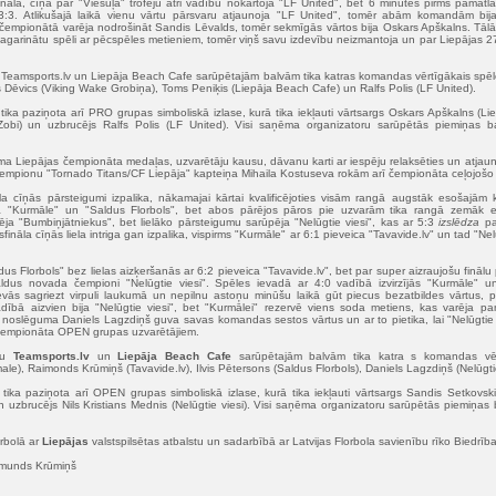
inālā, cīņā par "Viesuļa" trofeju ātri vadību nokārtoja "LF United", bet 6 minūtes pirms pamat
 3:3. Atlikušajā laikā vienu vārtu pārsvaru atjaunoja "LF United", tomēr abām komandām bij
čempionātā varēja nodrošināt Sandis Lēvalds, tomēr sekmīgās vārtos bija Oskars Apškalns. Tā
 pagarinātu spēli ar pēcspēles metieniem, tomēr viņš savu izdevību neizmantoja un par Liepājas 2
u Teamsports.lv un Liepāja Beach Cafe sarūpētajām balvām tika katras komandas vērtīgākais spē
ars Dēvics (Viking Wake Grobiņa), Toms Peniķis (Liepāja Beach Cafe) un Ralfs Polis (LF United).
ka paziņota arī PRO grupas simboliskā izlase, kurā tika iekļauti vārtsargs Oskars Apškalns (Li
obi) un uzbrucējs Ralfs Polis (LF United). Visi saņēma organizatoru sarūpētās piemiņas ba
a Liepājas čempionāta medaļas, uzvarētāju kausu, dāvanu karti ar iespēju relaksēties un atja
 čempionu "Tornado Titans/CF Liepāja" kapteiņa Mihaila Kostuseva rokām arī čempionāta ceļojošo "
la cīņās pārsteigumi izpalika, nākamajai kārtai kvalificējoties visām rangā augstāk esošajām
āja "Kurmāle" un "Saldus Florbols", bet abos pārējos pāros pie uzvarām tika rangā zemāk
ēja "Bumbiņjātniekus", bet lielāko pārsteigumu sarūpēja "Nelūgtie viesi", kas ar 5:3
izslēdza
pa
ināla cīņās liela intriga gan izpalika, vispirms "Kurmāle" ar 6:1 pieveica "Tavavide.lv" un tad "Nel
s Florbols" bez lielas aizķeršanās ar 6:2 pieveica "Tavavide.lv", bet par super aizraujošu finā
dus novada čempioni "Nelūgtie viesi". Spēles ievadā ar 4:0 vadībā izvirzījās "Kurmāle" un
vās sagriezt virpuli laukumā un nepilnu astoņu minūšu laikā gūt piecus bezatbildes vārtus, 
ībā aizvien bija "Nelūgtie viesi", bet "Kurmālei" rezervē viens soda metiens, kas varēja pa
oslēguma Daniels Lagzdiņš guva savas komandas sestos vārtus un ar to pietika, lai "Nelūgtie vie
. čempionāta OPEN grupas uzvarētājiem.
āju
Teamsports.lv
un
Liepāja Beach Cafe
sarūpētajām balvām tika katra s komandas vērt
ale), Raimonds Krūmiņš (Tavavide.lv), Ilvis Pētersons (Saldus Florbols), Daniels Lagzdiņš (Nelūgti
ka paziņota arī OPEN grupas simboliskā izlase, kurā tika iekļauti vārtsargs Sandis Setkovski
n uzbrucējs Nils Kristians Mednis (Nelūgtie viesi). Visi saņēma organizatoru sarūpētās piemiņas 
orbolā ar
Liepājas
valstspilsētas atbalstu un sadarbībā ar Latvijas Florbola savienību rīko Biedrība
ormunds Krūmiņš