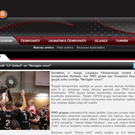
JAUNUMI
ČEMPIONĀTI
JAUNATNES ČEMPIONĀTI
IZLASES
TURNĪRI
Rakstu arhīvs
Foto arhīvs
Sezonas kalendārs
S
mfē "LF United" un "Nelūgtie viesi"
Sestdien, 3. maijā, Liepājas Olimpiskajā centrā n
čempionāts florbolā, kur PRO grupā par čempioni kļu
grupā zeltu izcīnīja "Nelūgtie viesi".
Šogad čempionāts startēja ar jaunu vienas dienas formātu
pret 4 ar vārtsargu visas dienas garumā par PRO un
komandas. PRO grupā četras komandas aizvadīja viena a
pusfinālu pretiniekus. Tikmēr OPEN grupā komandas tika s
kur pēc pamatturnīra cīņām komandas tika sadalītas spēka r
kas veidoja tālāko play-off izspēli.
PRO grupas
pamatturnīrā visas spēlēs cīņa par uzvaru risinā
komandām neizcīnot panākumus visos trīs mačos, kas solī
spēles. Abi pusfināli nelika vilties. Pirmajā pārī pamatturnīr
ar 8:6 pārspēja "Viking Wake Grobiņa", bet par otriem finā
Cafe", kuri ar realizētu soda metienu panāca minimālu uzvar
Bronzas duelī "Piena zobi" maču iesāka ar 4:0 izrāvi