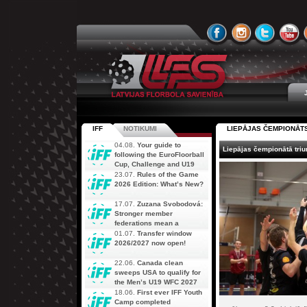
IFF
NOTIKUMI
LIEPĀJAS ČEMPIONĀT
04.08.
Your guide to
Liepājas čempionātā triu
following the EuroFloorball
Cup, Challenge and U19
AOFC Qualifiers
23.07.
Rules of the Game
simultaneously
2026 Edition: What’s New?
17.07.
Zuzana Svobodová:
Stronger member
federations mean a
stronger future for floorball
01.07.
Transfer window
2026/2027 now open!
22.06.
Canada clean
sweeps USA to qualify for
the Men’s U19 WFC 2027
18.06.
First ever IFF Youth
Camp completed