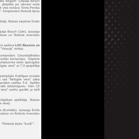
laika beigām "Liepāja Beach
a jāizpilda pa vienam soda
lāk viss nonāca Toma Peniķa
7. čempioniem florbolā kļuva
lētājs. Balvas saņēma Gvido
epāja Beach Cafe), aizsargs
lvas un florbola inventāru
unot spēkus
LOC Baseins un
Viesuļa" trofeju.
 komandām. Ceturtdaļfinālos
 esošās komandas. Vispirms
matturnīra trešo spēcīgāko
ūgtie viesi" ar 7:3 apspēlēja
lu parūpējās Kuldīgas novada
 tad "Nelūgtie viesi" sāka
panākot vadību 5:4. Spēlēs
nākt izlīdzinājumu. Vien 15
si" varētu gavilēt, jo tieši
īgākais spēlētājs. Balvas
e viesi).
s (Kurmāle), aizsargs Emīls
balvas un florbola inventāru
 "Florbola klubs "Kurši"".