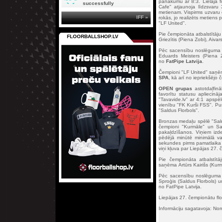
panākumu ar 8:3. Lielajā f
successfully
Cafe" atjaunoja līdzsvaru
metienam. Vispirms uzvaru 
IFF »
rokās, jo realizēts metiens
"LF United".
Pie čempionāta atbalstītāj
FLOORBALLSHOP.LV
Griezītis (Piena Zobi), Aiv
Pēc sacensību noslēguma ti
Eduards Meisters (Piena Z
no
FatPipe Latvija
.
Čempioni "LF United" saņēm
SPA
, kā arī no iepriekšējo
OPEN grupas
astotdaļfinā
favorītu statusu apliecin
"Tavavide.lv" ar 4:1 apspēl
vienību "FK Kurši FSS". Pusf
"Saldus Florbols".
Bronzas medaļu spēlē "Saldu
čempioni "Kurmāle" un Sal
pakaļdzīšanos. Viņiem izde
pēdējā minūtē minimālā vad
sekundes pirms pamatlaika n
viņi kļuva par Liepājas 27
Pie čempionāta atbalstīt
saņēma Artūrs Kairišs (Kurm
Pēc sacensību noslēguma ti
Sproģis (Saldus Florbols) u
no FatPipe Latvija.
Liepājas 27. čempionātu fl
Informāciju sagatavoja: N