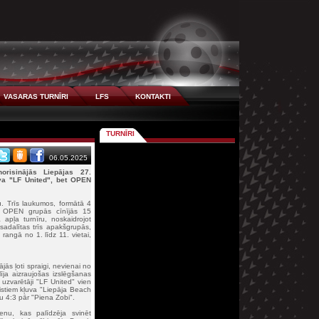
VASARAS TURNĪRI
LFS
KONTAKTI
TURNĪRI
06.05.2025
orisinājās Liepājas 27.
va "LF United", bet OPEN
. Trīs laukumos, formātā 4
 OPEN grupās cīnījās 15
pļa turnīru, noskaidrojot
adalītas trīs apakšgrupās,
angā no 1. līdz 11. vietai,
jās ļoti spraigi, nevienai no
ja aizraujošas izslēgšanas
a uzvarētāji "LF United" vien
listiem kļuva "Liepāja Beach
u 4:3 pār "Piena Zobi".
enu, kas palīdzēja svinēt