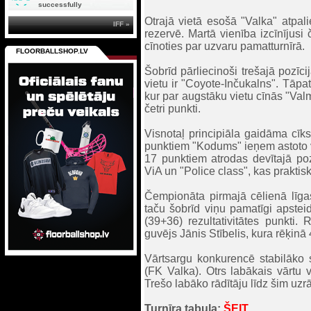
successfully
Otrajā vietā esošā "Valka" atpali
IFF »
rezervē. Martā vienība izcīnījusi
cīnoties par uzvaru pamatturnīrā.
FLOORBALLSHOP.LV
Šobrīd pārliecinoši trešajā pozīci
vietu ir "Coyote-Inčukalns". Tāpat
kur par augstāku vietu cīnās "Valm
četri punkti.
Visnotaļ principiāla gaidāma cīk
punktiem "Kodums" ieņem astoto vi
17 punktiem atrodas devītajā po
ViA un "Police class", kas praktisk
Čempionāta pirmajā cēlienā līgas
taču šobrīd viņu pamatīgi apsteid
(39+36) rezultativitātes punkti.
guvējs Jānis Stībelis, kura rēķinā
Vārtsargu konkurencē stabilāko 
(FK Valka). Otrs labākais vārtu v
Trešo labāko rādītāju līdz šim uzr
Turnīra tabula:
ŠEIT