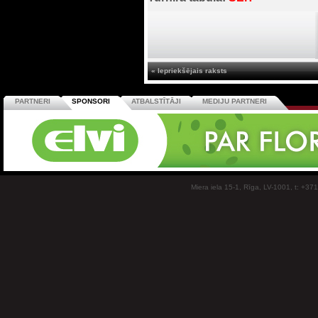
« Iepriekšējais raksts
PARTNERI
SPONSORI
ATBALSTĪTĀJI
MEDIJU PARTNERI
Miera iela 15-1, Rīga, LV-1001, t: +37