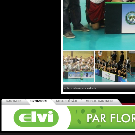
« Iepriekšējais raksts
PARTNERI
SPONSORI
ATBALSTĪTĀJI
MEDIJU PARTNERI