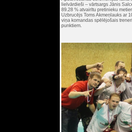
lielvārdieši – vārtsargs Jānis Sa
89.28 % atvairītu pretinieku metie
Uzbrucējs Toms Akmeņlauks ar 10 (7
viņa komandas spēlējošais treneris
punktiem.