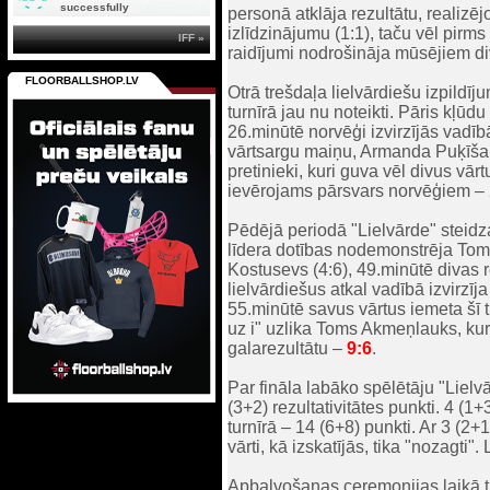
successfully
personā atklāja rezultātu, realizēj
izlīdzinājumu (1:1), taču vēl pirm
IFF »
raidījumi nodrošināja mūsējiem di
FLOORBALLSHOP.LV
Otrā trešdaļa lielvārdiešu izpildīj
turnīrā jau nu noteikti. Pāris kļūd
26.minūtē norvēģi izvirzījās vadī
vārtsargu maiņu, Armanda Puķīša 
pretinieki, kuri guva vēl divus vār
ievērojams pārsvars norvēģiem – 
Pēdējā periodā "Lielvārde" steidza
līdera dotības nodemonstrēja Tom
Kostusevs (4:6), 49.minūtē divas 
lielvārdiešus atkal vadībā izvirzīj
55.minūtē savus vārtus iemeta šī t
uz i" uzlika Toms Akmeņlauks, kur
galarezultātu –
9:6
.
Par fināla labāko spēlētāju "Lielv
(3+2) rezultativitātes punkti. 4 (1
turnīrā – 14 (6+8) punkti. Ar 3 (2
vārti, kā izskatījās, tika "nozag
Apbalvošanas ceremonijas laikā tik