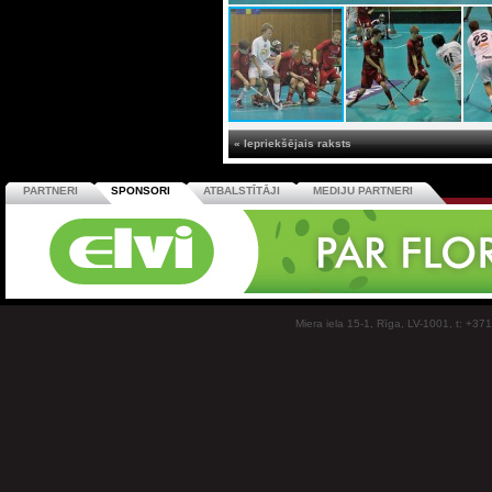
« Iepriekšējais raksts
PARTNERI
SPONSORI
ATBALSTĪTĀJI
MEDIJU PARTNERI
Miera iela 15-1, Rīga, LV-1001, t: +37