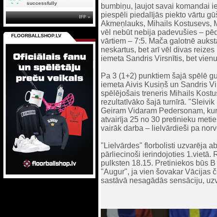
successfully
bumbiņu, ļaujot savai komandai ie
piespēli piedalījās piekto vārtu g
IFF »
Akmeņlauks, Mihails Kostusevs, Mik
vēl nebūt nebija padevušies – pēdē
FLOORBALLSHOP.LV
vārtiem – 7:5. Mača galotnē auksta
neskartus, bet arī vēl divas reize
iemeta Sandris Virsnītis, bet vienu
Pa 3 (1+2) punktiem šajā spēlē gu
iemeta Aivis Kusiņš un Sandris Vir
spēlējošais treneris Mihails Kostu
rezultatīvāko šajā turnīrā. "Sleiv
Geiram Vidaram Pedersonam, kura k
atvairīja 25 no 30 pretinieku meti
vairāk darba – lielvārdieši pa nor
"Lielvārdes" florbolisti uzvarēja 
pārliecinoši ierindojoties 1.vietā.
pulksten 18.15. Pretiniekos būs 
"Augur", ja vien šovakar Vācijas 
sastāvā nesagādās sensāciju, uzv