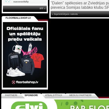
successfully
"Dalen" spēkosies ar Zviedrijas pa
pieveica Somijas labāko klubu S
IFF »
« Iepriekšējais raksts
FLOORBALLSHOP.LV
PARTNERI
SPONSORI
ATBALSTĪTĀJI
MEDIJU PARTNERI