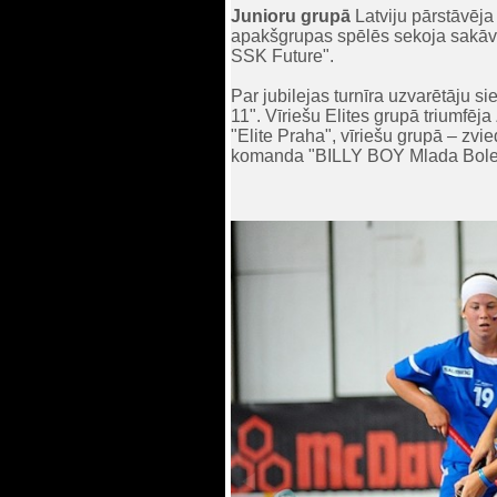
Junioru grupā
Latviju pārstāvēja
apakšgrupas spēlēs sekoja sakāve
SSK Future".
Par jubilejas turnīra uzvarētāju 
11". Vīriešu Elites grupā triumfē
"Elite Praha", vīriešu grupā – zvi
komanda "BILLY BOY Mlada Bole