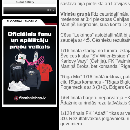
successfully
sastāvā bija pieteikta arī Latvija
IFF »
Vīriešu grupā
līdz ceturtdaļfināl
metienos ar 3:4 piekāpās Čehijas 
FLOORBALLSHOP.LV
Mārtiņš Brigmanis, kura kontā 12 
Cēsu "Lekrings" astotdaļfinālā bij
zaudēja ar 4:5. Cēsnieku rezultatī
1/16 fināla stadijā no turnīra izst
Šveices kluba "SV Wiler-Ersigen" 
Karlovy Vary" (Čehija). FK "Valmie
Mārtiņš Broks, bet komandā "Riga 
"Riga Mix" 1/16 finālā iekļuva, pa
citu Rīgas komandu - "Rigas Bigfo
Poņemeckis ar 3 (3+0), Edgars Ga
1/64 fināla barjeru nepārvarēja F
Ādažnieku rindās rezultatīvākais š
1/128 finālā FK "Ādaži" tikās ar 
3:0. Rezultatīvākais jelgavnieku r
guvumiem.