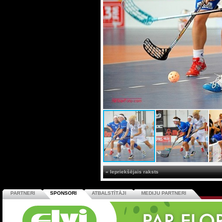
« Iepriekšējais raksts
PARTNERI
SPONSORI
ATBALSTĪTĀJI
MEDIJU PARTNERI