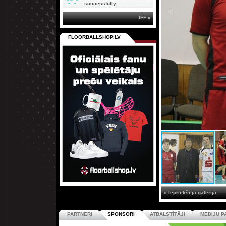
successfully
IFF »
FLOORBALLSHOP.LV
« Iepriekšējā galerija
PARTNERI
SPONSORI
ATBALSTĪTĀJI
MEDIJU P