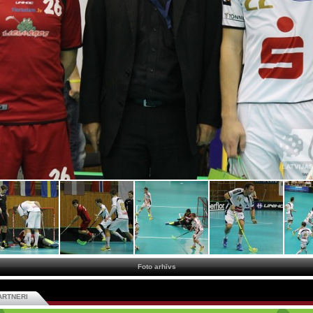
Foto arhīvs
ARTNERI