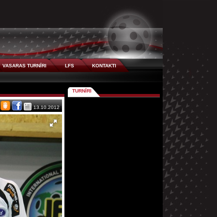
VASARAS TURNĪRI
LFS
KONTAKTI
TURNĪRI
13.10.2012