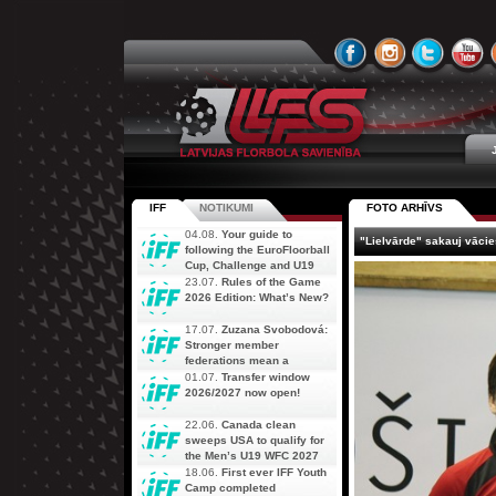
IFF
NOTIKUMI
FOTO ARHĪVS
04.08.
Your guide to
"Lielvārde" sakauj vācie
following the EuroFloorball
Cup, Challenge and U19
AOFC Qualifiers
23.07.
Rules of the Game
simultaneously
2026 Edition: What’s New?
17.07.
Zuzana Svobodová:
Stronger member
federations mean a
stronger future for floorball
01.07.
Transfer window
2026/2027 now open!
22.06.
Canada clean
sweeps USA to qualify for
the Men’s U19 WFC 2027
18.06.
First ever IFF Youth
Camp completed