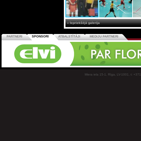
« Iepriekšējā galerija
PARTNERI
SPONSORI
ATBALSTĪTĀJI
MEDIJU PARTNERI
Miera iela 15-1, Rīga, LV-1001, t: +37