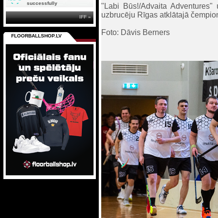
successfully
"Labi Būs!/Advaita Adventures" 
uzbrucēju Rīgas atklātajā čempion
IFF »
Foto: Dāvis Berners
FLOORBALLSHOP.LV