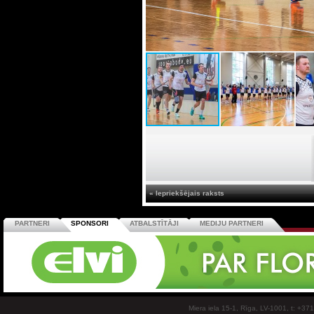
« Iepriekšējais raksts
PARTNERI
SPONSORI
ATBALSTĪTĀJI
MEDIJU PARTNERI
Miera iela 15-1, Rīga, LV-1001, t: +37