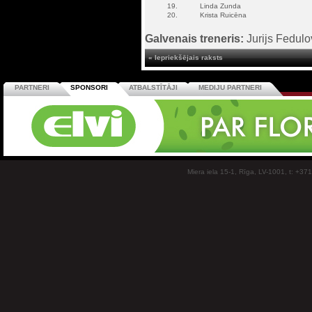
19.
Linda Zunda
20.
Krista Ruicēna
Galvenais treneris:
Jurijs Fedulo
« Iepriekšējais raksts
PARTNERI
SPONSORI
ATBALSTĪTĀJI
MEDIJU PARTNERI
Miera iela 15-1, Rīga, LV-1001, t: +37