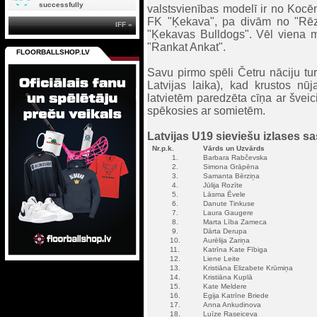
successfully
valstsvienības modelī ir no Kocēn
FK "Ķekava", pa divām no "Rē
IFF »
"Ķekavas Bulldogs". Vēl viena m
"Rankat Ankat".
FLOORBALLSHOP.LV
Savu pirmo spēli Četru nāciju turn
Latvijas laika), kad krustos nū
latvietēm paredzēta cīņa ar šveic
spēkosies ar somietēm.
Latvijas U19 sieviešu izlases s
Nr.p.k.
Vārds un Uzvārds
1.
Barbara Rabčevska
2.
Simona Grāpēna
3.
Samanta Bērziņa
4.
Jūlija Rozīte
5.
Lāsma Ēvele
6.
Danute Tinkuse
7.
Laura Gaugere
8.
Marta Lība Zameca
9.
Dārta Derupa
10.
Aurēlija Zariņa
11.
Katrīna Kate Fībiga
12.
Liene Leite
13.
Kristiāna Elizabete Krūmiņa
14.
Kristiāna Kuplā
15.
Kate Meldere
16.
Egija Katrīne Briede
17.
Anna Ankudinova
18.
Luīze Raseiceva