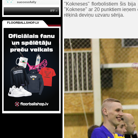
successfully
"Kokneses" florbolistiem šis bij
"Koknese" ar 20 punktiem ieņem ot
IFF »
rēķinā deviņu uzvaru sērija.
FLOORBALLSHOP.LV