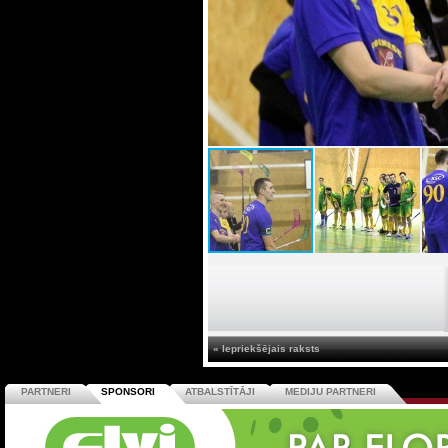
« Iepriekšējais raksts
PARTNERI
SPONSORI
ATBALSTĪTĀJI
MEDIJU PARTNERI