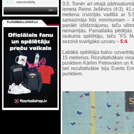
successfully
3:3. Tomēr arī otrajā pārtraukumā
iemeta Reino Ješēvics (4:3). 41
IFF »
metiena izvirzījās vadībā ar 5:
samazināja līdz minimumam – 4
FLOORBALLSHOP.LV
panākt izlīdzinājumu, taču ulbr
nemainījās. Pamatlaika pēdējās 
laukuma spēlētāju, taču "FS M
sezonā svarīgāko uzvaru –
5:4
.
Labākā spēlētāja balvu uzvarētāj
15 metienus. Rezultatīvākais viņ
punktiem Kārlim Petrovskim un Kri
bet rezultatīvākie bija Everts 
punktiem.