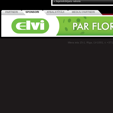
« Iepriekšējais raksts
PARTNERI
SPONSORI
ATBALSTĪTĀJI
MEDIJU PARTNERI
Miera iela 15-1, Rīga, LV-1001, t: +37