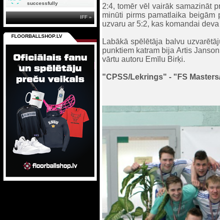
successfully
2:4, tomēr vēl vairāk samazināt p
minūti pirms pamatlaika beigām p
IFF »
uzvaru ar 5:2, kas komandai deva
FLOORBALLSHOP.LV
Labākā spēlētāja balvu uzvarētāj
punktiem katram bija Artis Jansons
vārtu autoru Emīlu Birķi.
"CPSS/Lekrings" - "FS Masters