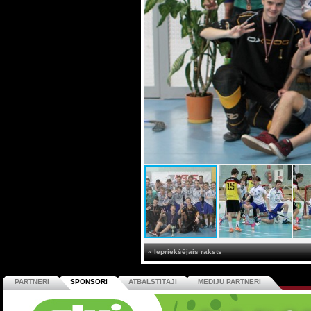
« Iepriekšējais raksts
PARTNERI
SPONSORI
ATBALSTĪTĀJI
MEDIJU PARTNERI