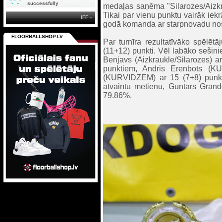
successfully
medaļas saņēma "Silarozes/Aizkr
Tikai par vienu punktu vairāk ie
IFF »
godā komanda ar starpnovadu no
FLOORBALLSHOP.LV
Par turnīra rezultatīvāko spēlē
(11+12) punkti. Vēl labāko sešini
Benjavs (Aizkraukle/Silarozes) 
punktiem, Andris Erenbots (K
(KURVIDZEM) ar 15 (7+8) punktie
atvairītu metienu, Guntars Gra
79.86%.