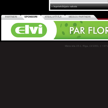
« Iepriekšējais raksts
PARTNERI
SPONSORI
ATBALSTĪTĀJI
MEDIJU PARTNERI
Miera iela 15-1, Rīga, LV-1001, t: +37