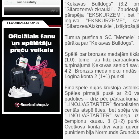
successfully
"Ķekavas Bulldogs" (3:2 p
"Silarozēm/Aizkraukli". Zaudētāj
IFF »
pārspēja "EKSKURZEMI", bet "Si
ieguva "EKSKURZEME", kas 
FLOORBALLSHOP.LV
"Silarozes/Aizkraukle", izšķirošaj
Turnīra pusfinālā SC "Mēmele" a
pārāka par "Ķekavas Bulldogs".
Spēlē par bronzas medaļām tikās l
(1:0), tomēr jau līdz pārtrauku
turpinājumā Ķekavas seniori savu 
4:2. Bronzas medaļnieku rindās 
Logina kontā 2 (1+1) punkti.
Finālspēlē nūjas krustoja asto
Spēles pirmajā pusē ar 2:0 v
padoties – drīz pēc pārtraukuma 
"LINO.LV/STARTER" florbolistiem
centās atspēlēties, bet spēja vi
"LINO.LV/STARTER" svinēja uzv
čempionu kausu. 3 (1+2) punkt
Cvetkova kontā divi vārtu guvum
punktiem bija Normunds Grunckis,