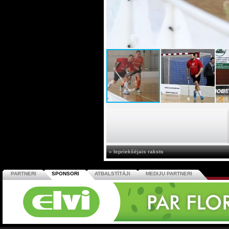
« Iepriekšējais raksts
PARTNERI
SPONSORI
ATBALSTĪTĀJI
MEDIJU PARTNERI