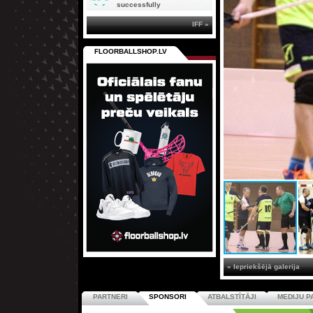
successfully
IFF »
FLOORBALLSHOP.LV
« Iepriekšējā galerija
PARTNERI
SPONSORI
ATBALSTĪTĀJI
MEDIJU P