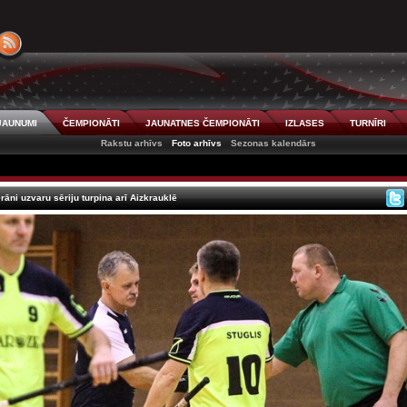
JAUNUMI
ČEMPIONĀTI
JAUNATNES ČEMPIONĀTI
IZLASES
TURNĪRI
Rakstu arhīvs
Foto arhīvs
Sezonas kalendārs
ni uzvaru sēriju turpina arī Aizkrauklē