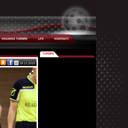
VASARAS TURNĪRI
LFS
KONTAKTI
TURNĪRI
28.11.2016