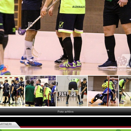
Foto arhīvs
ARTNERI