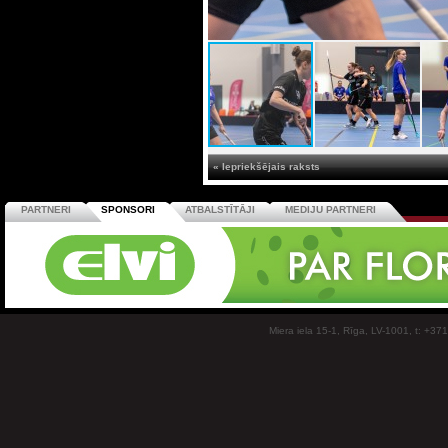
« Iepriekšējais raksts
PARTNERI
SPONSORI
ATBALSTĪTĀJI
MEDIJU PARTNERI
Miera iela 15-1, Rīga, LV-1001, t: +37