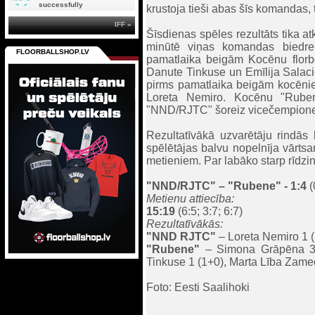
successfully
krustoja tieši abas šīs komandas,
IFF »
Šīsdienas spēles rezultāts tika at
minūtē viņas komandas biedr
FLOORBALLSHOP.LV
pamatlaika beigām Kocēnu florbo
Danute Tinkuse un Emīlija Salaci
pirms pamatlaika beigām kocēnieš
Loreta Nemiro. Kocēnu "Ruben
"NND/RJTC" šoreiz vicečempiones
Rezultatīvākā uzvarētāju rindās
spēlētājas balvu nopelnīja vārtsa
metieniem. Par labāko starp rīdzin
"NND/RJTC"
– "Rubene" - 1:4
(
Metienu attiecība:
15:19
(6:5; 3:7; 6:7)
Rezultatīvākās:
"NND RJTC"
– Loreta Nemiro 1 (
"Rubene"
– Simona Grāpēna 3 (1
Tinkuse 1 (1+0), Marta Lība Zamec
Foto: Eesti Saalihoki