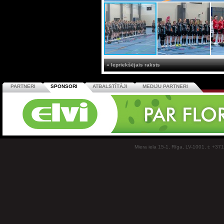
« Iepriekšējais raksts
PARTNERI
SPONSORI
ATBALSTĪTĀJI
MEDIJU PARTNERI
Miera iela 15-1, Rīga, LV-1001, t: +37