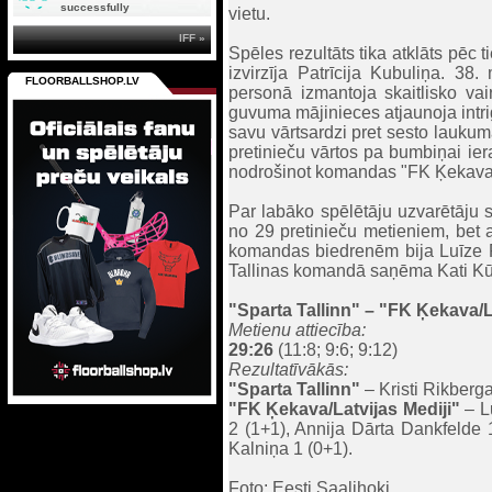
successfully
vietu.
IFF »
Spēles rezultāts tika atklāts pēc
izvirzīja Patrīcija Kubuliņa. 3
FLOORBALLSHOP.LV
personā izmantoja skaitlisko vai
guvuma mājinieces atjaunoja intri
savu vārtsardzi pret sesto laukum
pretinieču vārtos pa bumbiņai ie
nodrošinot komandas "FK Ķekava/L
Par labāko spēlētāju uzvarētāju sa
no 29 pretinieču metieniem, bet ar
komandas biedrenēm bija Luīze R
Tallinas komandā saņēma Kati Kūtis
"Sparta Tallinn"
– "FK Ķekava/La
Metienu attiecība:
29:26
(11:8; 9:6; 9:12)
Rezultatīvākās:
"Sparta Tallinn"
– Kristi Rikberga
"FK Ķekava/Latvijas Mediji"
– L
2 (1+1), Annija Dārta Dankfelde 1
Kalniņa 1 (0+1).
Foto: Eesti Saalihoki