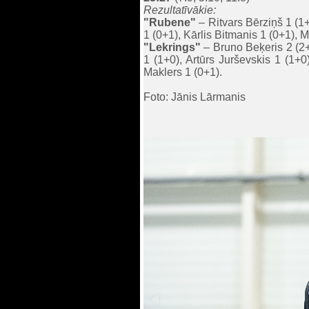
Rezultatīvākie:
"Rubene"
– Ritvars Bērziņš 1 (1
1 (0+1), Kārlis Bitmanis 1 (0+1), 
"Lek
rings"
– Bruno Beķeris 2 (2+
1 (1+0), Artūrs Jurševskis 1 (1+
Maklers 1 (0+1).
Foto: Jānis Lārmanis