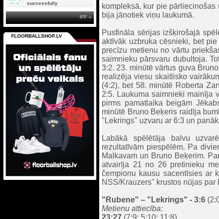
successfully
kompleksā, kur pie pārliecinošas u
bija jānotiek viņu laukumā.
IFF »
Pusfināla sērijas izšķirošajā sp
FLOORBALLSHOP.LV
aktīvāk uzbruka cēsnieki, bet pie 
precīzu metienu no vārtu priekšas
saimnieku pārsvaru dubultoja. Tot
3:2. 23. minūtē vārtus guva Bruno
realizēja viesu skaitlisko vairāku
(4:2), bet 58. minūtē Roberta Z
2:5. Laukuma saimnieki mainīja v
pirms pamatlaika beigām Jēkabs 
minūtē Bruno Beķeris raidīja bum
"Lekrings" uzvaru ar 6:3 un panāku
Labākā spēlētāja balvu uzvar
rezultatīvām piespēlēm. Pa divie
Malkavam un Bruno Beķerim. Par 
atvairīja 21 no 26 pretinieku me
čempionu kausu sacentīsies ar 
NSS/Krauzers" krustos nūjas par
"Rubene"
– "Lekrings" - 3:6
(2:0
Metienu attiecība:
23:27
(7:9; 5:10; 11:8)