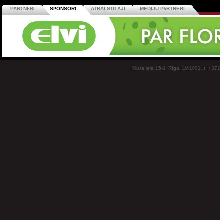
PARTNERI
SPONSORI
ATBALSTĪTĀJI
MEDIJU PARTNERI
Miera iela 15-1, Rīga, LV-1001, t: +37