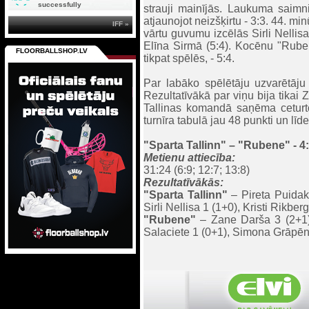
successfully
strauji mainījās. Laukuma saimn
atjaunojot neizšķirtu - 3:3. 44. min
IFF »
vārtu guvumu izcēlās Sirli Nellisa
Elīna Sirmā (5:4). Kocēnu "Rube
FLOORBALLSHOP.LV
tikpat spēlēs, - 5:4.
Par labāko spēlētāju uzvarētāju
Rezultatīvākā par viņu bija tikai
Tallinas komandā saņēma ceturto
turnīra tabulā jau 48 punkti un līd
"Sparta Tallinn" – "Rubene" - 4
Metienu attiecība:
31:24 (6:9; 12:7; 13:8)
Rezultatīvākās:
"Sparta Tallinn"
– Pireta Puidak
Sirli Nellisa 1 (1+0), Kristi Rikbe
"Rubene
"
– Zane Darša 3 (2+1)
Salaciete 1 (0+1), Simona Grāpēn