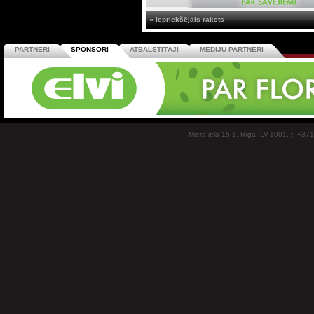
« Iepriekšējais raksts
PARTNERI
SPONSORI
ATBALSTĪTĀJI
MEDIJU PARTNERI
Miera iela 15-1, Rīga, LV-1001, t: +37