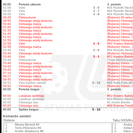
40:00
Perioda sākums
3. periods
41:06
Vārti
3 - 6
#34 Rūdolfs Niedrā
45:06
Vārti
3 - 7
#34 Rūdolfs Niedrā
46:28
Vārti
3 - 8
#34 Rūdolfs Niedr
46:28
Pārtraukums
(Rubene) 30 seku
49:50
Vārtsargs atstāj laukumu
(Rubene) Vārtsargs
50:40
Vārtsarga maiņa
(Rubene) Vārtos -
51:05
Vārtsargs atstāj laukumu
(Rubene) Vārtsargs
51:35
Vārtsarga maiņa
(Rubene) Vārtos -
51:45
Vārtsargs atstāj laukumu
(Rubene) Vārtsargs
51:51
Vārtsarga maiņa
(Rubene) Vārtos -
51:55
Vārtsargs atstāj laukumu
(Rubene) Vārtsargs
52:58
Vārti
4 - 8
#52 Kristers Babris
52:58
Vārtsarga maiņa
(Rubene) Vārtos -
53:30
Vārti
4 - 9
#34 Rūdolfs Niedrā
53:40
Vārtsargs atstāj laukumu
(Rubene) Vārtsargs
53:48
Vārti
5 - 9
#52 Kristers Babri
53:48
Pārtraukums
(Talsu NSS/Krauze
53:48
Vārtsarga maiņa
(Rubene) Vārtos -
54:45
Vārtsargs atstāj laukumu
(Rubene) Vārtsargs
55:45
Vārtsarga maiņa
(Rubene) Vārtos -
57:10
Vārtsargs atstāj laukumu
(Rubene) Vārtsargs
58:17
Vārtsarga maiņa
(Rubene) Vārtos -
58:45
Vārtsargs atstāj laukumu
(Rubene) Vārtsargs
59:52
Vārti (tukšos vārtos)
5 - 10
#88 Ralfs Polis (#1
59:52
Vārtsarga maiņa
(Rubene) Vārtos -
60:00
Perioda beigas
3. periods
60:00
Labākais spēlētājs
#52 Kristers Babris
60:00
Labākais spēlētājs
#34 Rūdolfs Niedrā
60:00
Vārtsarga stat.
#1 Andris Briedis -
60:00
Vārtsarga stat.
#69 Roberts Trepšs 
60:00
Spēles beigas
5 - 10
Komandu sastāvi:
Rubene
Talsu NSS/Kr
1.
Ritvars Bērziņš #3
1.
Andris
2.
Toms Pētersons #4
2.
Adrian
3.
Andris Jēkabsons #8
3.
Klāvs 