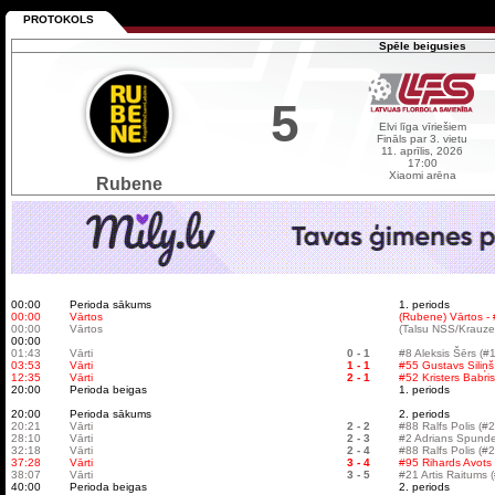
PROTOKOLS
Spēle beigusies
5
Elvi līga vīriešiem
Fināls par 3. vietu
11. aprīlis, 2026
17:00
Xiaomi arēna
Rubene
00:00
Perioda sākums
1. periods
00:00
Vārtos
(Rubene) Vārtos -
00:00
Vārtos
(Talsu NSS/Krauzer
00:00
01:43
Vārti
0 - 1
#8 Aleksis Šērs (#
03:53
Vārti
1 - 1
#55 Gustavs Siliņš
12:35
Vārti
2 - 1
#52 Kristers Babris
20:00
Perioda beigas
1. periods
20:00
Perioda sākums
2. periods
20:21
Vārti
2 - 2
#88 Ralfs Polis (#2
28:10
Vārti
2 - 3
#2 Adrians Spunde
32:18
Vārti
2 - 4
#88 Ralfs Polis (#2
37:28
Vārti
3 - 4
#95 Rihards Avots 
38:07
Vārti
3 - 5
#21 Artis Raitums
40:00
Perioda beigas
2. periods