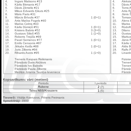
4.
Ingars Matisons #13
4.
Aleksi
5.
Kārlis Bitmanis #17
5.
Dāvis 
6.
Dāvis Zēmelis #21
6.
Toms 
7.
Mikus Edvards Ķikuts #25
7.
Artis 
8.
Māris Parts #31
8.
Jānis 
9.
Mārcis Brīvulis #37
1 (0+1)
9.
Tomass
10.
Artis Matīss Fogels #40
10.
Alens 
11.
Matīss Celms #43
11.
Mariss
12.
Kārlis Dūmiņš #51
1 (0+1)
12.
Rūdolf
13.
Kristers Babris #52
3 (3+0)
13.
Dilans
14.
Gustavs Siliņš #55
1 (1+0)
14.
Gustav
15.
Roberts Trepšs #69
15.
Markus
16.
Pavel Semenov #77
1 (0+1)
16.
Jānis 
17.
Emīls Censonis #87
17.
Kārlis
18.
Jēkabs Keišs #88
1 (0+1)
18.
Aldis 
19.
Juris Zilberts #94
19.
Ralfs 
20.
Rihards Avots #95
1 (1+0)
20.
Linard
Treneris Kaspars Reikmanis
Fiziote
Pārstāvis Gatis Akūlovs
Trener
Pārstāvis Ivo Balodis
Treneri
Pārstāvis Paula Zilberte
Pārstāv
Mediķis Jolanta Tauriņa-Ieveniece
Pārstā
Kopsavilkums: vārti (metieni)
Periods
I periods
I
Rubene
2
(7)
Talsu NSS/Krauzers
1
(5)
Tiesneši:
Vitālijs Ksenzovs, Pēteris Freimanis
Apmeklētāji:
3900