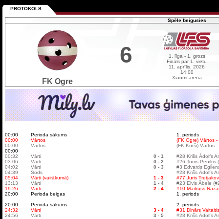
PROTOKOLS
Spēle beigusies
6
1. līga - 1. grozs
Fināls par 1. vietu
11. aprīlis, 2026
14:00
Xiaomi arēna
FK Ogre
00:00
Perioda sākums
1. periods
00:00
Vārtos
(FK Ogre) Vārtos -
00:00
Vārtos
(FK Kurši) Vārtos 
00:00
00:32
Vārti
0 - 1
#28 Krišs Ādolfs A
03:06
Vārti
0 - 2
#26 Toms Peniķis 
04:02
Vārti
0 - 3
#3 Edvards Eglien
04:39
Sods
#28 Krišs Ādolfs An
05:04
Vārti (vairākumā)
1 - 3
#77 Juris Tretjako
13:13
Vārti
1 - 4
#23 Elvis Ābele (#
19:26
Vārti
2 - 4
#10 Markuss Nazaro
20:00
Perioda beigas
1. periods
20:00
Perioda sākums
2. periods
24:32
Vārti
3 - 4
#31 Dinārs Vaitait
24:56
Vārti
3 - 5
#28 Krišs Ādolfs A