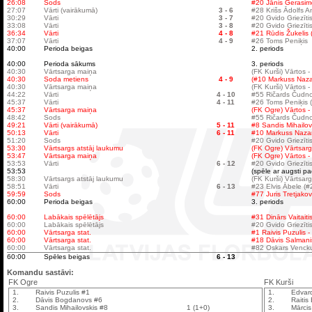
26:08
Sods
#20 Jānis Gerasim
27:07
Vārti (vairākumā)
3 - 6
#28 Krišs Ādolfs A
30:29
Vārti
3 - 7
#20 Gvido Griezītis
33:08
Vārti
3 - 8
#20 Gvido Griezīti
36:34
Vārti
4 - 8
#21 Rūdis Žukelis
37:07
Vārti
4 - 9
#26 Toms Peniķis
40:00
Perioda beigas
2. periods
40:00
Perioda sākums
3. periods
40:30
Vārtsarga maiņa
(FK Kurši) Vārtos 
40:30
Soda metiens
4 - 9
(#10 Markuss Naza
40:30
Vārtsarga maiņa
(FK Kurši) Vārtos 
44:22
Vārti
4 - 10
#55 Ričards Čudnov
45:37
Vārti
4 - 11
#26 Toms Peniķis (
45:37
Vārtsarga maiņa
(FK Ogre) Vārtos -
48:42
Sods
#55 Ričards Čudnov
49:21
Vārti (vairākumā)
5 - 11
#8 Sandis Mihailov
50:13
Vārti
6 - 11
#10 Markuss Nazar
51:20
Sods
#20 Gvido Griezītis
53:30
Vārtsargs atstāj laukumu
(FK Ogre) Vārtsarg
53:47
Vārtsarga maiņa
(FK Ogre) Vārtos -
53:53
Vārti
6 - 12
#20 Gvido Griezīti
53:53
(spēle ar augsti pa
58:30
Vārtsargs atstāj laukumu
(FK Kurši) Vārtsar
58:51
Vārti
6 - 13
#23 Elvis Ābele (#
59:59
Sods
#77 Juris Tretjakov
60:00
Perioda beigas
3. periods
60:00
Labākais spēlētājs
#31 Dinārs Vaitaiti
60:00
Labākais spēlētājs
#20 Gvido Griezīti
60:00
Vārtsarga stat.
#1 Raivis Puzulis -
60:00
Vārtsarga stat.
#18 Dāvis Salmanis 
60:00
Vārtsarga stat.
#82 Oskars Venckus
60:00
Spēles beigas
6 - 13
Komandu sastāvi:
FK Ogre
FK Kurši
1.
Raivis Puzulis #1
1.
Edvard
2.
Dāvis Bogdanovs #6
2.
Raitis
3.
Sandis Mihailovskis #8
1 (1+0)
3.
Mārcis