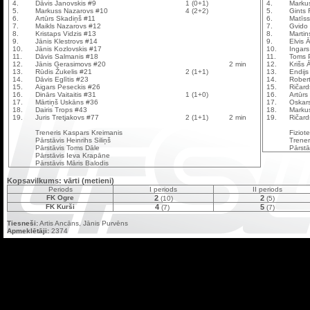
4.
Dāvis Janovskis #9
1 (0+1)
4.
Marku
5.
Markuss Nazarovs #10
4 (2+2)
5.
Gints 
6.
Artūrs Skadiņš #11
6.
Matīss
7.
Maikls Nazarovs #12
7.
Gvido 
8.
Kristaps Vidzis #13
8.
Martin
9.
Jānis Klestrovs #14
9.
Elvis 
10.
Jānis Kozlovskis #17
10.
Ingar
11.
Dāvis Salmanis #18
11.
Toms 
12.
Jānis Gerasimovs #20
2 min
12.
Krišs 
13.
Rūdis Žukelis #21
2 (1+1)
13.
Endijs
14.
Dāvis Eglītis #23
14.
Robert
15.
Aigars Peseckis #26
15.
Ričar
16.
Dinārs Vaitaitis #31
1 (1+0)
16.
Artūrs
17.
Mārtiņš Uskāns #36
17.
Oskar
18.
Dairis Trops #43
18.
Marku
19.
Juris Tretjakovs #77
2 (1+1)
2 min
19.
Ričard
Treneris Kaspars Kreimanis
Fiziot
Pārstāvis Heinrihs Siliņš
Trener
Pārstāvis Toms Dāle
Pārst
Pārstāvis Ieva Krapāne
Pārstāvis Māris Balodis
Kopsavilkums: vārti (metieni)
Periods
I periods
II periods
FK Ogre
2
2
(10)
(5)
FK Kurši
4
5
(7)
(7)
Tiesneši:
Artis Ancāns, Jānis Purvēns
Apmeklētāji:
2374