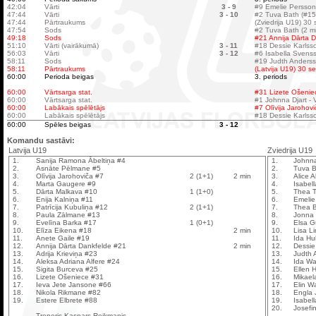
42:04
Vārti
3 - 9
#9 Emelie Persson
47:44
Vārti
3 - 10
#2 Tuva Bath (#15
47:44
Pārtraukums
(Zviedrija U19) 30
47:54
Sods
#2 Tuva Bath (2 m
49:18
Sods
#21 Annija Dārta D
51:10
Vārti (vairākumā)
3 - 11
#18 Dessie Karlss
56:03
Vārti
3 - 12
#6 Isabella Svens
58:11
Sods
#19 Judth Anderss
58:11
Pārtraukums
(Latvija U19) 30 
60:00
Perioda beigas
3. periods
60:00
Vārtsarga stat.
#31 Lizete Ošeniec
60:00
Vārtsarga stat.
#1 Johnna Djart - V
60:00
Labākais spēlētājs
#7 Olīvija Jarohovi
60:00
Labākais spēlētājs
#18 Dessie Karls
60:00
Spēles beigas
3 - 12
Komandu sastāvi:
Latvija U19
Zviedrija U19
1.
Sanija Ramona Ābeltiņa #4
1.
Johnna
2.
Asnāte Pēlmane #5
2.
Tuva B
3.
Olīvija Jarohoviča #7
2 (1+1)
2 min
3.
Alice 
4.
Marta Gaugere #9
4.
Isabel
5.
Dārta Malkava #10
1 (1+0)
5.
Thea T
6.
Enija Kalniņa #11
6.
Emelie
7.
Patrīcija Kubuliņa #12
2 (1+1)
7.
Thea B
8.
Paula Zālmane #13
8.
Jonna 
9.
Evelīna Barka #17
1 (0+1)
9.
Elsa G
10.
Elīza Eikena #18
2 min
10.
Lisa L
11.
Anete Gaile #19
11.
Ida Hu
12.
Annija Dārta Dankfelde #21
2 min
12.
Dessie
13.
Adrija Krieviņa #23
13.
Judth 
14.
Aleksa Adriana Alfere #24
14.
Ida Wa
15.
Sigita Burceva #25
15.
Ellen 
16.
Lizete Ošeniece #31
16.
Mikael
17.
Ieva Jete Jansone #66
17.
Elin W
18.
Nikola Rikmane #82
18.
Engla
19.
Estere Elbrete #88
19.
Isabel
20.
Josefi
Treneris Kaspars Reikmanis