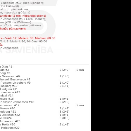
-Lindeborg (#10 Thea Bjorkborg)
 Ida Hultsved)
 sekunžu pārtraukums
in; nepareiza grūšana)
ankfelde (2 min; nepareizs sitiens)
on Johansson (#21 Ellen Hedberg)
son (#20 Ida Walleman)
on (2 min; nepareiza grūšana)
sekunžu pārtraukums
e - Vārti: 12; Metieni: 38; Minūtes: 60:00
ārti: 3; Metieni: 10; Minūtes: 60:00
ča
son Johansson
 Djart #1
ath #2
2 (2+0)
2 min
Aberg #5
la Svensson #6
1 (1+0)
horsell Gustavsson #7
 Persson-Lindeborg #9
1 (1+0)
jorkborg #10
2 (1+1)
Lindgren #11
unnarsson #12
indvall #14
ltsved #15
1 (0+1)
 Karlsson Johansson #18
2 (2+0)
Andersson #19
2 min
lleman #20
2 (1+1)
Hedberg #21
3 (2+1)
a Ulriksson #22
1 (0+1)
adell #24
3 (0+3)
 Johansson #25
la Holdt #26
2 (1+1)
n Hellstrom #30