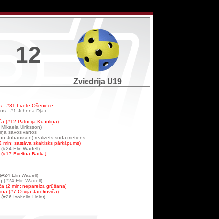
12
Zviedrija U19
os - #31 Lizete Ošeniece
tos - #1 Johnna Djart
ča (#12 Patrīcija Kubuliņa)
Mikaela Ulriksson)
iņa savos vārtos
on Johansson) realizēts soda metiens
2 min; sastāva skaitlisks pārkāpums)
(#24 Elin Wadell)
 (#17 Evelīna Barka)
 (#24 Elin Wadell)
 (#24 Elin Wadell)
iča (2 min; nepareiza grūšana)
iņa (#7 Olīvija Jarohoviča)
(#26 Isabella Holdt)