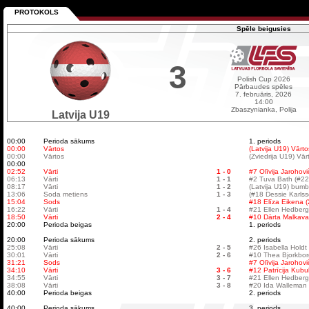
PROTOKOLS
Spēle beigusies
3
Polish Cup 2026
Pārbaudes spēles
7. februāris, 2026
14:00
Zbaszynianka, Polija
Latvija U19
00:00
Perioda sākums
1. periods
00:00
Vārtos
(Latvija U19) Vārt
00:00
Vārtos
(Zviedrija U19) Vār
00:00
02:52
Vārti
1 - 0
#7 Olīvija Jarohovi
06:13
Vārti
1 - 1
#2 Tuva Bath (#22 
08:17
Vārti
1 - 2
(Latvija U19) bumb
13:06
Soda metiens
1 - 3
(#18 Dessie Karlss
15:04
Sods
#18 Elīza Eikena (
16:22
Vārti
1 - 4
#21 Ellen Hedberg 
18:50
Vārti
2 - 4
#10 Dārta Malkava
20:00
Perioda beigas
1. periods
20:00
Perioda sākums
2. periods
25:08
Vārti
2 - 5
#26 Isabella Holdt
30:01
Vārti
2 - 6
#10 Thea Bjorkborg
31:21
Sods
#7 Olīvija Jarohov
34:10
Vārti
3 - 6
#12 Patrīcija Kubul
34:55
Vārti
3 - 7
#21 Ellen Hedberg 
38:08
Vārti
3 - 8
#20 Ida Walleman
40:00
Perioda beigas
2. periods
40:00
Perioda sākums
3. periods